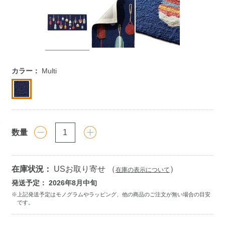
https://www.llbean.co.jp/homegoods/rug/outdoor/g/1000223
カラー：
Multi
数量
在庫状況：
USお取り寄せ （
）
在庫の表示について
発送予定： 2026年8月中旬
Add