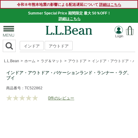
令和８年熊本地震の影響による配送遅延について
詳細はこちら
Summer Special Price 期間限定 最大 50％OFF！
詳細はこちら
インドア
アウトドア
L.L.Bean
ホーム
ラグ＆マット
アウトドア
インドア・アウトドア・バ
インドア・アウトドア・バケーションランド・ランナー・ラグ、
ブイ
https://www.llbean.co.jp/homegoods/rug/outdoor/g/10002230
商品番号：TC522862
0件のレビュー
評
価
値
な
し.
同
じ
ペ