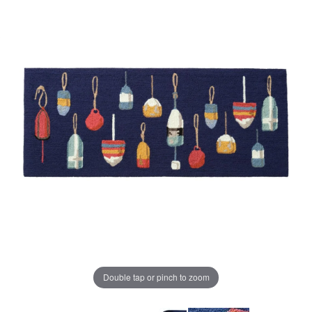
ー
ジ
の
リ
ン
ク。
Double tap or pinch to zoom