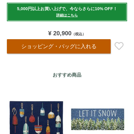
to
5,000円以上お買い上げで、今ならさらに10% OFF！
cart
詳細はこちら
options
¥ 20,900
（税込）
ショッピング・バッグ
に入れる
おすすめ商品