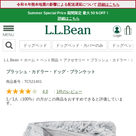
令和８年熊本地震の影響による配送遅延について
詳細はこちら
Summer Special Price 期間限定 最大 50％OFF！
詳細はこちら
ドッグベッド
ドッグベッド・カバーのみ
ドッグベッド
L.L.Bean
ホーム
ペット用品
アクセサリー
プラッシュ・カドラー・ド
プラッシュ・カドラー・ドッグ・ブランケット
https://www.llbean.co.jp/homegoods/pet/accessories/g/P128
商品番号：TC521401
4.0
|
1件のレビュー
レ
ビ
1／1人（100%）の方がこの商品をおすすめできると評価していま
ュ
す。
ー
を
読
む.
同
じ