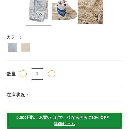
https://www.llbean.co.jp/homegoods/pet/accessories/g/P12
カラー：
数量
在庫状況：
Add
to
5,000円以上お買い上げで、今ならさらに10% OFF！
cart
詳細はこちら
options