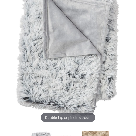
ペ
ー
ジ
の
リ
ン
ク。
Double tap or pinch to zoom