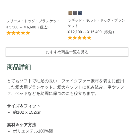
ラギッド・キルト・ドッグ・ブラン
ド
フリース・ドッグ・ブランケット
ケット
ケ
¥ 5,500
～
¥ 6,600
（税込）
¥ 12,100
～
¥ 15,400
（税込）
¥ 
おすすめ商品一覧を見る
商品詳細
とてもソフトで毛足の長い、フェイクファー素材を表面に使用
した愛犬用ブランケット。愛犬をソフトに包み込み、車やソフ
ァ、ベッドなどを綺麗に保つのにも役立ちます。
サイズ＆フィット
約102 x 152cm
素材＆ケア方法
ポリエステル100%製