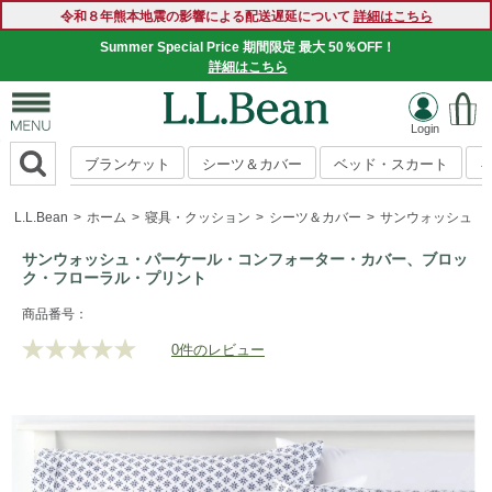
令和８年熊本地震の影響による配送遅延について
詳細はこちら
Summer Special Price 期間限定 最大 50％OFF！
詳細はこちら
ブランケット
シーツ＆カバー
ベッド・スカート
L.L.Bean
ホーム
寝具・クッション
シーツ＆カバー
サンウォッシュ・
サンウォッシュ・パーケール・コンフォーター・カバー、ブロッ
ク・フローラル・プリント
https://www.llbean.co.jp/homegoods/bedding/sheets/g/P010
商品番号：
0件のレビュー
評
価
値
な
し.
同
じ
ペ