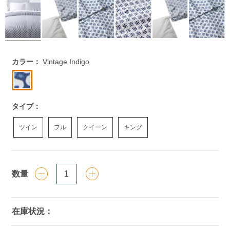
https://www.llbean.co.jp/homegoods/bedding/sheets/g/P010
カラー：
Vintage Indigo
タイプ：
ツイン
フル
クイーン
キング
数量
在庫状況：