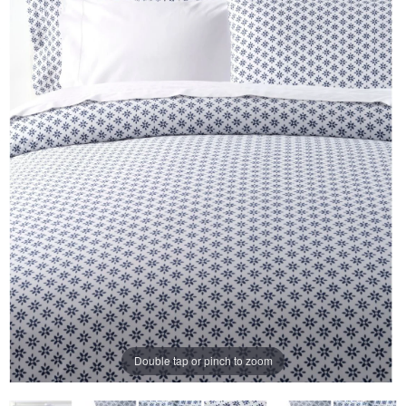
ー
ジ
の
リ
ン
ク。
Double tap or pinch to zoom