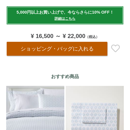
Add
to
5,000円以上お買い上げで、今ならさらに10% OFF！
cart
詳細はこちら
options
¥ 16,500
～
¥ 22,000
（税込）
ショッピング・バッグ
に入れる
おすすめ商品