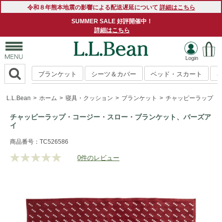
令和８年熊本地震の影響による配送遅延について
詳細はこちら
SUMMER SALE 好評開催中！
詳細はこちら
ブランケット
シーツ＆カバー
ベッド・スカート
L.L.Bean
ホーム
寝具・クッション
ブランケット
チャッピーラップ・
チャッピーラップ・コージー・スロー・ブランケット、バーズア
イ
https://www.llbean.co.jp/homegoods/bedding/blankets/g/10
商品番号：TC526586
0件のレビュー
評
価
値
な
し.
同
じ
ペ