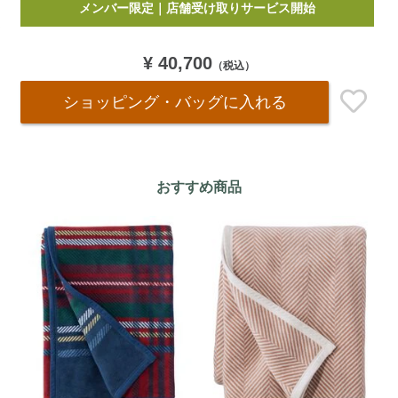
メンバー限定｜店舗受け取りサービス開始
￥5,000
以上お買い上げで送料無料
(税込)
to
cart
options
¥ 40,700
（税込）
ショッピング・バッグ
に入れる
おすすめ商品