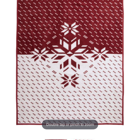
ー
ジ
の
リ
ン
ク。
Double tap or pinch to zoom