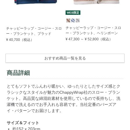
WEB限定
チャッピーラップ・コージー・スロ
ウ
チャッピーラップ・コージー・スロ
ー・ブランケット、ヘリンボーン
ッ
ー・ブランケット、プラッド
¥ 47,300
～
¥ 52,800
（税込）
¥ 
¥ 40,700
（税込）
おすすめ商品一覧を見る
商品詳細
とてもソフトでふんわり暖かい、ゆったりとしたサイズ感とク
ラシックなスタイルが魅力のChappyWrap社のスロー・ブラン
ケット。高品質な綿混紡素材を使用しているので長持ちし、洗
濯機で洗えるのでお手入れも容易です。当社定番のバーズア
イ・パターンでお届けします。
サイズ＆フィット
約152 x 203cm