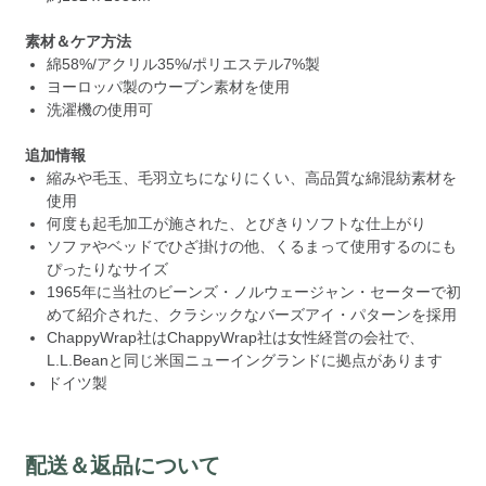
素材＆ケア方法
綿58%/アクリル35%/ポリエステル7%製
ヨーロッパ製のウーブン素材を使用
洗濯機の使用可
追加情報
縮みや毛玉、毛羽立ちになりにくい、高品質な綿混紡素材を
使用
何度も起毛加工が施された、とびきりソフトな仕上がり
ソファやベッドでひざ掛けの他、くるまって使用するのにも
ぴったりなサイズ
1965年に当社のビーンズ・ノルウェージャン・セーターで初
めて紹介された、クラシックなバーズアイ・パターンを採用
ChappyWrap社はChappyWrap社は女性経営の会社で、
L.L.Beanと同じ米国ニューイングランドに拠点があります
ドイツ製
配送＆返品について