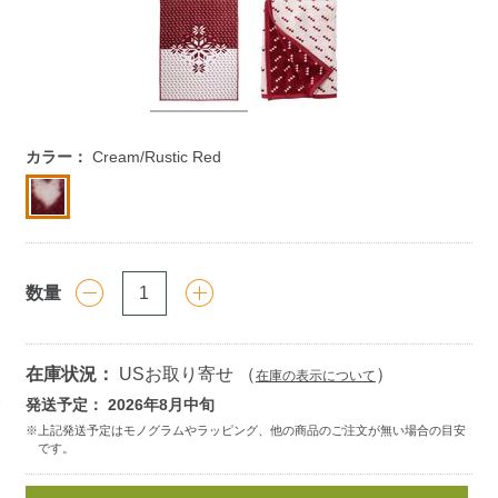
https://www.llbean.co.jp/homegoods/bedding/blankets/g/10
カラー：
Cream/Rustic Red
数量
在庫状況：
USお取り寄せ （
）
在庫の表示について
発送予定： 2026年8月中旬
Add