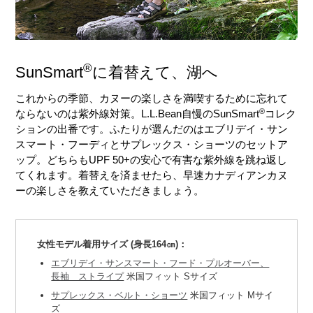
®
SunSmart
に着替えて、湖へ
これからの季節、カヌーの楽しさを満喫するために忘れて
®
ならないのは紫外線対策。L.L.Bean自慢のSunSmart
コレク
ションの出番です。ふたりが選んだのはエブリデイ・サン
スマート・フーディとサプレックス・ショーツのセットア
ップ。どちらもUPF 50+の安心で有害な紫外線を跳ね返し
てくれます。着替えを済ませたら、早速カナディアンカヌ
ーの楽しさを教えていただきましょう。
女性モデル着用サイズ (身長164㎝)：
エブリデイ・サンスマート・フード・プルオーバー、
長袖 ストライプ
米国フィット Sサイズ
サプレックス・ベルト・ショーツ
米国フィット Mサイ
ズ