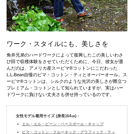
ワーク・スタイルにも、美しさを
角井兄弟のハードワークによって復興したこの美しいわさ
び田で収穫体験をさせていただくために、今日、彼女が選
んだのは、アメリカ産スーピマ®コットンにこだわった
L.L.Bean自慢のピマ・コットン・ティとオーバーオール。ス
ーピマ®コットンは、シルクのような光沢の美しさが際立つ
プレミアム・コットンとして知られていますが、実はハー
ドワークに負けない丈夫さも併せ持っているのです。
女性モデル着用サイズ (身長164㎝)：
エル・エル・ビーン・ベースボール・キャップ
ピマ・コットン・クルーネック・グラフィック・ティ