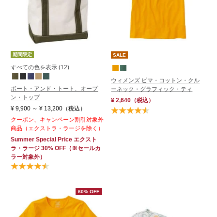
期間限定
SALE
すべての色を表示 (12)
ウィメンズ ピマ・コットン・クル
ボート・アンド・トート、オープ
ーネック・グラフィック・ティ
ン・トップ
¥ 2,640
（税込）
¥ 9,900
～
¥ 13,200
（税込）
クーポン、キャンペーン割引対象外
商品（エクストラ・ラージを除く）
Summer Special Price
エクスト
ラ・ラージ
30% OFF
（※セールカ
ラー対象外）
60% OFF