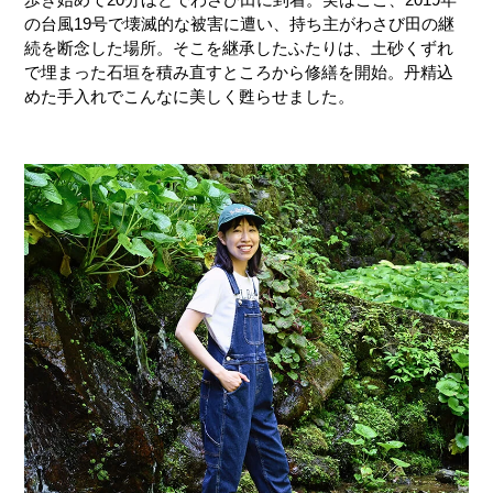
の台風19号で壊滅的な被害に遭い、持ち主がわさび田の継
続を断念した場所。そこを継承したふたりは、土砂くずれ
で埋まった石垣を積み直すところから修繕を開始。丹精込
めた手入れでこんなに美しく甦らせました。