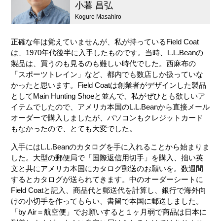
小暮 昌弘
Kogure Masahiro
正確な年は覚えていませんが、私が持っているField Coat
は、1970年代後半に入手したものです。当時、L.L.Beanの
製品は、買うのも見るのも難しい時代でした。西麻布の
「スポーツトレイン」など、都内でも数店しか扱っていな
かったと思います。Field Coatは創業者がデザインした製品
としてMain Hunting Shoeと並んで、私がぜひとも欲しいア
イテムでしたので、アメリカ本国のL.L.Beanから直接メール
オーダーで購入しましたが、パソコンもクレジットカード
もなかったので、とても大変でした。
入手にはL.L.Beanのカタログを手に入れることから始まりま
した。大型の郵便局で「国際返信用切手」を購入、拙い英
文と共にアメリカ本国にカタログ郵送のお願いを。数週間
するとカタログが送られてきます。中のオーダーシートに
Field Coatと記入、商品代と郵送代を計算し、銀行で海外向
けの小切手を作ってもらい、書留で本国に郵送しました。
「by Air＝航空便」でお願いすると１ヶ月弱で商品は日本に