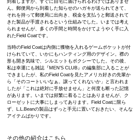
到着しますが、すぐに自宅に届けられるわけではありませ
ん。郵便局から到着した知らせのハガキが送られてきて、
それを持って郵便局に出向き、税金を支払うと郵送されて
きた製品が手渡されるという仕組みでした。いまでは考え
られませんが、多くの手間と時間をかけてようやく手に入
れたField Coatです。
当時のField Coatは内側に獲物を入れるゲームポケットが付
けられていて、いかにもハンティング用のデザイン。襟の
形も開き気味で、シルエットもボクシーでした。その後、
私は幸運にも雑誌『MEN’S CLUB』の編集部に入ることが
できましたが、私のField Coatを見たアメリカ好きの先輩か
ら「そのコートいいなぁ。譲ってくれないか」と言われま
したが「これは絶対に手放せません」と何度も断った記憶
があります。いまでは頻繁に着ることはありませんが、ク
ローゼットに大事にしまってあります。Field Coatに限ら
ず、L.L.Beanの製品はずっと手元に置いておきたい、そんな
アイテムばかりです。
その他の紹介はこちら