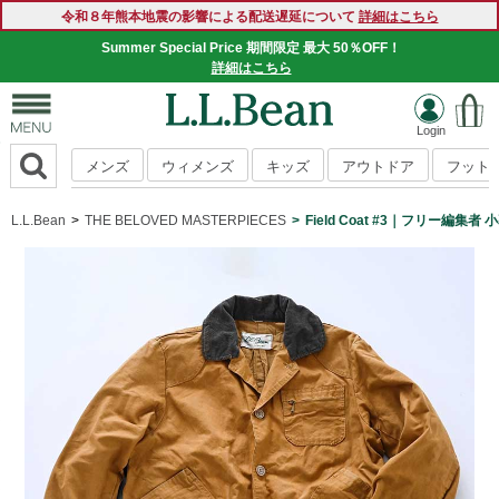
令和８年熊本地震の影響による配送遅延について
詳細はこちら
Summer Special Price 期間限定 最大 50％OFF！
詳細はこちら
メンズ
ウィメンズ
キッズ
アウトドア
フット
L.L.Bean
THE BELOVED MASTERPIECES
Field Coat #3｜フリー編集者 