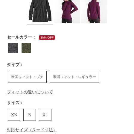
https://www.llbean.co.jp/womens/tops/sweater/g/P128532.ht
セールカラー：
30% OFF
タイプ：
米国フィット・プチ
米国フィット・レギュラー
フィットの違いについて
サイズ：
XS
S
XL
対応サイズ（ヌード寸法）