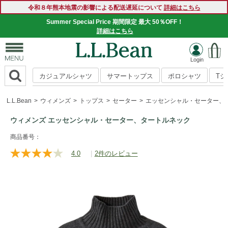
令和８年熊本地震の影響による配送遅延について
詳細はこちら
Summer Special Price 期間限定 最大 50％OFF！
詳細はこちら
カジュアルシャツ
サマートップス
ポロシャツ
T
L.L.Bean
ウィメンズ
トップス
セーター
エッセンシャル・セーター、
ウィメンズ エッセンシャル・セーター、タートルネック
https://www.llbean.co.jp/womens/tops/sweater/g/P128532.ht
商品番号：
4.0
|
2件のレビュー
レ
ビ
ュ
ー
を
読
む.
同
じ