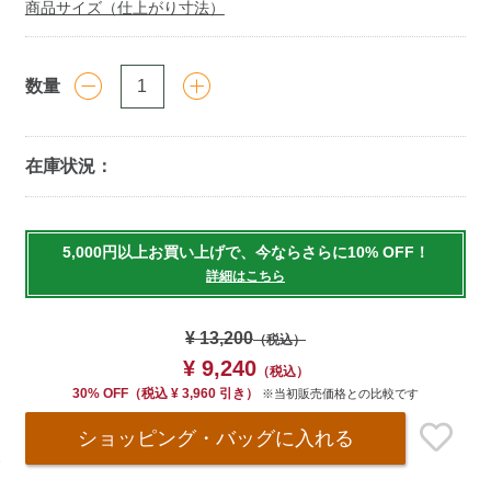
商品サイズ（仕上がり寸法）
数量
在庫状況：
Add
to
5,000円以上お買い上げで、今ならさらに10% OFF！
cart
詳細はこちら
options
¥ 13,200
（税込）
¥ 9,240
（税込）
30% OFF
（
税込
¥ 3,960 引き）
※当初販売価格との比較です
ショッピング・バッグ
に入れる