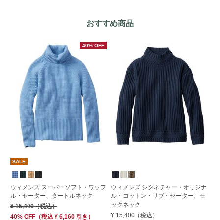
おすすめ商品
40% OFF
SALE
ウィメンズ スーパーソフト・ワッフ
ウィメンズ シグネチャー・オリジナ
ウ
ル・セーター、タートルネック
ル・コットン・リブ・セーター、モ
タ
ックネック
¥ 15,400
（税込）
¥ 
¥ 15,400
（税込）
40% OFF
（
税込
¥ 6,160
引き）