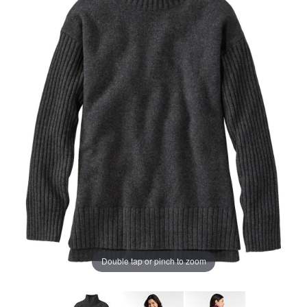
ペ
ー
ジ
の
リ
ン
ク。
Double tap or pinch to zoom