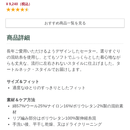
¥ 9,240
（税込）
おすすめ商品一覧を見る
商品詳細
長年ご愛用いただけるようデザインしたセーター。選りすぐり
の混紡糸を使用し、とてもソフトでふっくらとした着心地なが
らも丈夫な、流行に左右されないスタイルに仕上げました。タ
ートルネック・スタイルでお届けします。
サイズ＆フィット
適度なゆとりのすっきりとしたフィット
素材＆ケア方法
綿57%/ウール25%/ナイロン16%/ポリウレタン2%製の混紡素
材
リブ編み部分はポリウレタン100%製伸縮糸混
手洗い後、平干し乾燥、又はドライクリーニング