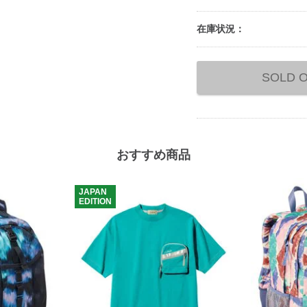
在庫状況：
Add
to
SOLD 
cart
options
おすすめ商品
JAPAN
EDITION