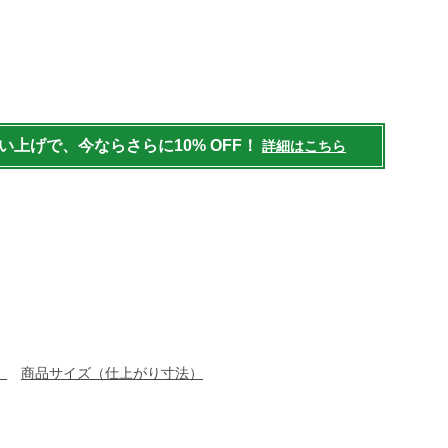
/womens/tops/sweater/g/BRJ065170.html
買い上げで、今ならさらに10% OFF！
詳細はこちら
）
商品サイズ（仕上がり寸法）