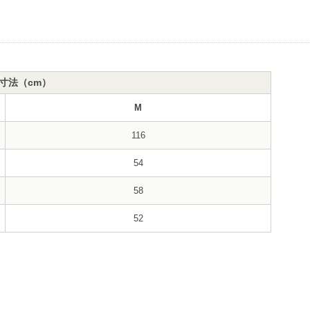
寸法（cm）
M
116
54
58
52