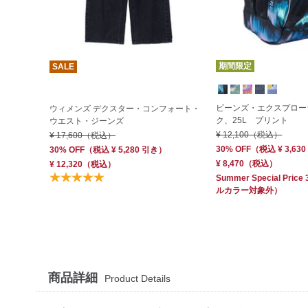
期間限定
SALE
ビーンズ・エクスプロー
ウィメンズ デクスター・コンフォート・
ク、25L プリント
ウエスト・ジーンズ
¥ 12,100
（税込）
¥ 17,600
（税込）
30% OFF
（
税込
¥ 3,630
30% OFF
（
税込
¥ 5,280
引き）
¥ 8,470
（税込）
¥ 12,320
（税込）
Summer Special Price
ルカラー対象外）
商品詳細
Product Details