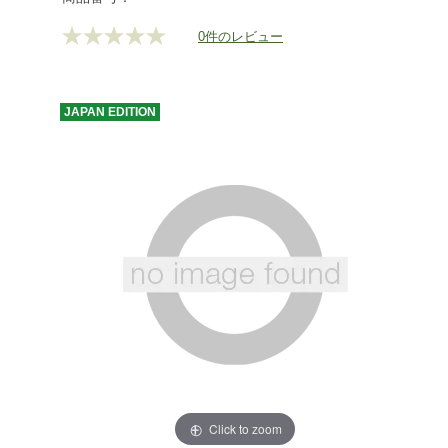
0件のレビュー
評
価
値
な
し.
JAPAN
EDITION
同
じ
ペ
ー
ジ
の
リ
ン
ク。
Click to zoom