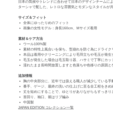
日本の気候やトレンドに合わせて日本のデザインチームによって
ターシャで配した、レトロな雰囲気とモダンなスタイルが
サイズ＆フィット
全体にゆったりめのフィット
画像の女性モデル：身長160cm、Mサイズ着用
素材＆ケア方法
ウール100%製
素材の特性上風合いを保ち、型崩れを防ぐ為にドライク
本品は着用やクリーニングにより毛羽立ちや毛玉が発生
毛玉が発生した場合は毛玉取り器、ハサミで丁寧にカッ
濡れたまま長時間放置しますと色落ちや色移りの原因と
追加情報
胸の中央部分に、近年では扱える職人が減少している手
番手、ゲージ、最終の洗いの仕上げに至る全工程をきめ
丈を短めにすることで、ゆとりがありながらもすっきり
首回り、袖口、裾はリブ編み
中国製
JAPAN EDITION コレクション一覧