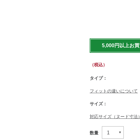
https://www.llbean.co.jp
5,000円以上お
（税込）
タイプ：
フィットの違いについて
サイズ：
対応サイズ（ヌード寸法
数量