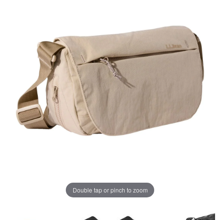
ペ
ー
ジ
の
リ
ン
ク。
Double tap or pinch to zoom