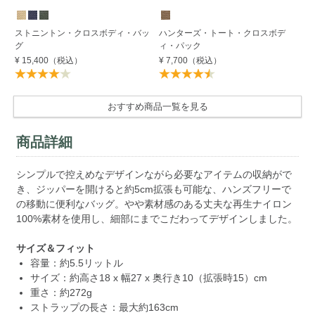
ストニントン・クロスボディ・バッ
ハンターズ・トート・クロスボデ
エ
グ
ィ・パック
ッ
¥ 15,400
（税込）
¥ 7,700
（税込）
¥ 
おすすめ商品一覧を見る
商品詳細
シンプルで控えめなデザインながら必要なアイテムの収納がで
き、ジッパーを開けると約5cm拡張も可能な、ハンズフリーで
の移動に便利なバッグ。やや素材感のある丈夫な再生ナイロン
100%素材を使用し、細部にまでこだわってデザインしました。
サイズ＆フィット
容量：約5.5リットル
サイズ：約高さ18 x 幅27 x 奥行き10（拡張時15）cm
重さ：約272g
ストラップの長さ：最大約163cm