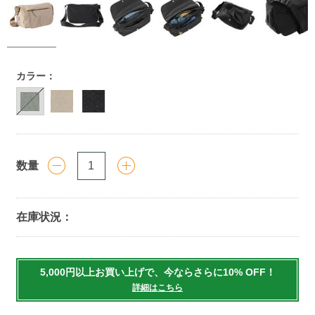
https://www.llbean.co.jp/tote-
カラー：
travel/travel-
bag/shoulder/g/P5843432.html
数量
在庫状況：
Add
to
5,000円以上お買い上げで、今ならさらに10% OFF！
cart
詳細はこちら
options