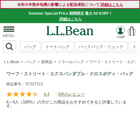
令和８年熊本地震の影響による配送遅延について
詳細はこちら
Summer Special Price 期間限定 最大 50％OFF！
詳細はこちら
バッグ
トートバッグ
バックパック・リュック
ト
L.L.Bean
バッグ
新商品
トラベルバッグ
ワーフ・ストリート・エクス
ワーフ・ストリート・エクスパンダブル・クロスボディ・バッグ
https://www.llbean.co.jp/tote-
商品番号：TC527212
travel/travel-
4.4
|
5件のレビュー
レ
bag/shoulder/g/P5843432.html
ビ
4／4人（100%）の方がこの商品をおすすめできると評価していま
ュ
す。
ー
を
読
む.
同
じ