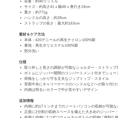
容量：約40リットル
サイズ：約高さ41 x 幅48 x 奥行き19cm
重さ：約771g
ハンドルの高さ：約28cm
ストラップの長さ：最大約163cm
素材＆ケア方法
本体：420デニールの再生ナイロン100%製
裏地：再生ポリエステル100%製
部分洗い
仕様
取り外しと長さの調節が可能なショルダー・ストラップ
ボトムにジッパー開閉のコンパートメント付きでシュー
荷物をしっかり守る丈夫なジップトップ・スタイル
背面中央にキャリーケースのハンドルなどへの取り付け
内側は明るいカラーで中が見やすいデザイン
追加情報
内側に約17インチまでのノートパソコンの収納が可能な
正面に2分割の収納スペースを備えた大きめのジッパー
外側と内側に1つずつウォーターボトルの収納に便利な