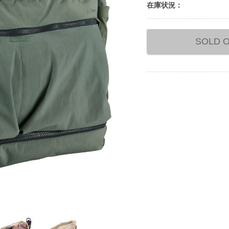
在庫状況：
Add
to
SOLD 
cart
options