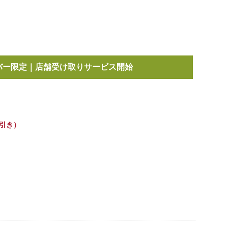
ote-
バー限定｜店舗受け取りサービス開始
843403.html
0 引き）