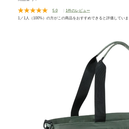
travel/totebag/tote/g/P5843403.html
5.0
|
1件のレビュー
レ
ビ
1／1人（100%）の方がこの商品をおすすめできると評価してい
ュ
ー
を
読
む.
同
じ
ペ
ー
ジ
の
リ
ン
ク。