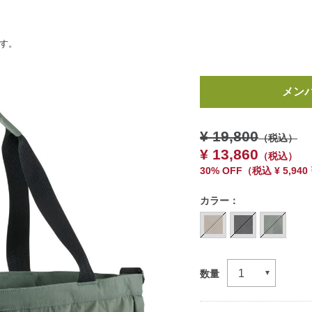
ます。
https://www.llbean.co.jp/t
メン
travel/totebag/tote/g/P5
¥ 19,800
（税込）
¥ 13,860
（税込）
30% OFF
（
税込
¥ 5,94
カラー：
数量