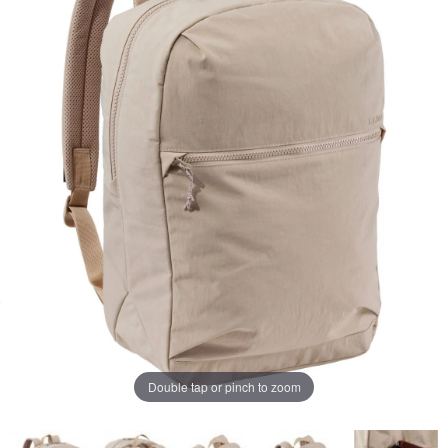
ペ
ー
ジ
の
リ
ン
ク。
Double tap or pinch to zoom