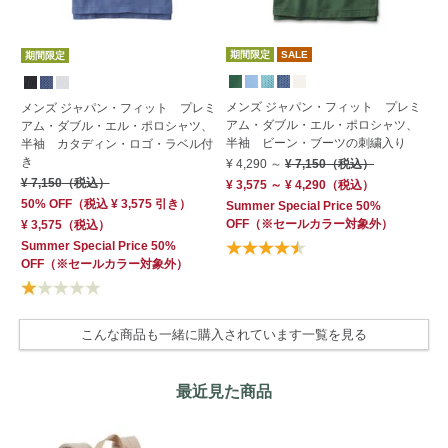
期間限定
SALE
期
期間限定
メンズ ジャパン・フィット プレミ
マ
メンズ ジャパン・フィット プレミ
アム・ダブル・エル・ポロシャツ、
ラ
アム・ダブル・エル・ポロシャツ、
半袖 ビーン・ブーツの刺繍入り
半袖 カタディン・ロゴ・ラベル付
¥ 
き
¥ 4,290
～
¥ 7,150
（税込）
30
¥ 7,150
（税込）
¥ 3,575 ～ ¥ 4,290
（税込）
¥ 
50% OFF
（
税込
¥ 3,575
引き）
Summer Special Price 50%
Su
OFF
（※セールカラー対象外）
¥ 3,575
（税込）
OF
Summer Special Price 50%
OFF
（※セールカラー対象外）
こんな商品も一緒に購入されています一覧を見る
最近見た商品