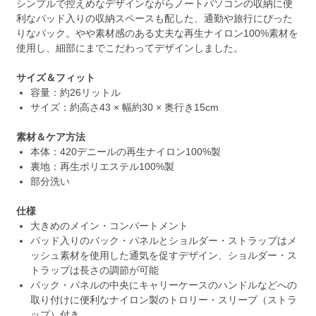
シンプルで控えめなデザインながらノートパソコンの収納に便
利なパッド入りの収納スペースも配した、通勤や旅行にぴった
りなパック。やや素材感のある丈夫な再生ナイロン100%素材を
使用し、細部にまでこだわってデザインしました。
サイズ＆フィット
容量：約26リットル
サイズ：約高さ43 × 幅約30 × 奥行き15cm
素材＆ケア方法
本体：420デニールの再生ナイロン100%製
裏地：再生ポリエステル100%製
部分洗い
仕様
大きめのメイン・コンパートメント
パッド入りのバック・パネルとショルダー・ストラップはメ
ッシュ素材を使用した通気を促すデザイン、ショルダー・ス
トラップは長さの調節が可能
バック・パネルの中央にキャリーケースのハンドルなどへの
取り付けに便利なナイロン製のトロリー・スリーブ（ストラ
ップ）付き