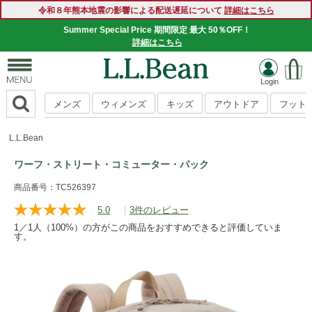
令和８年熊本地震の影響による配送遅延について
詳細はこちら
Summer Special Price 期間限定 最大 50％OFF！
詳細はこちら
メンズ
ウィメンズ
キッズ
アウトドア
フット
L.L.Bean
ワーフ・ストリート・コミューター・パック
https://www.llbean.co.jp/tote-
商品番号：TC526397
travel/backpack/backpacks/g/P5825558.html
5.0
|
3件のレビュー
レ
ビ
1／1人（100%）の方がこの商品をおすすめできると評価していま
ュ
す。
ー
を
読
む.
同
じ