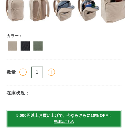
https://www.llbean.co.jp/tote-
カラー：
travel/backpack/backpacks/g/P5825558.html
数量
在庫状況：
Add
to
5,000円以上お買い上げで、今ならさらに10% OFF！
cart
詳細はこちら
options