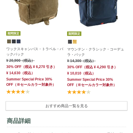
期間限定
期間限定
ワックスキャンバス・トラベル・バ
マウンテン・クラシック・コーデュ
コ
ックパック
ラ・パック
ッ
¥ 20,900
（税込）
¥ 14,300
（税込）
¥ 
30% OFF
（
税込
¥ 6,270
引き）
30% OFF
（
税込
¥ 4,290
引き）
¥ 14,630
（税込）
¥ 10,010
（税込）
Summer Special Price 30%
Summer Special Price 30%
OFF
（※セールカラー対象外）
OFF
（※セールカラー対象外）
おすすめ商品一覧を見る
商品詳細