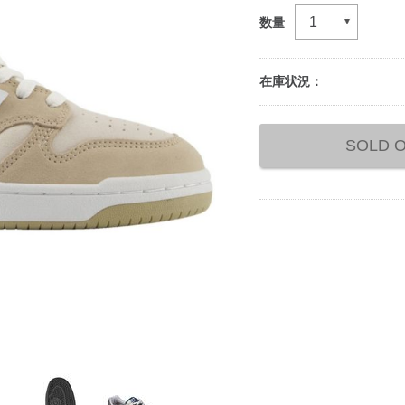
数量
在庫状況：
Add
to
SOLD 
cart
options