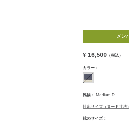
https://www.llbean.co.jp/
メン
shoes/g/P129487.html
¥ 16,500
（税込）
カラー：
靴幅：
Medium D
対応サイズ（ヌード寸法
靴のサイズ：