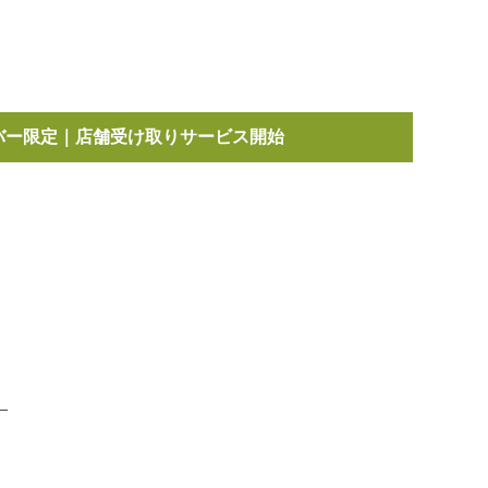
mens/shoes/walking-
バー限定｜店舗受け取りサービス開始
）