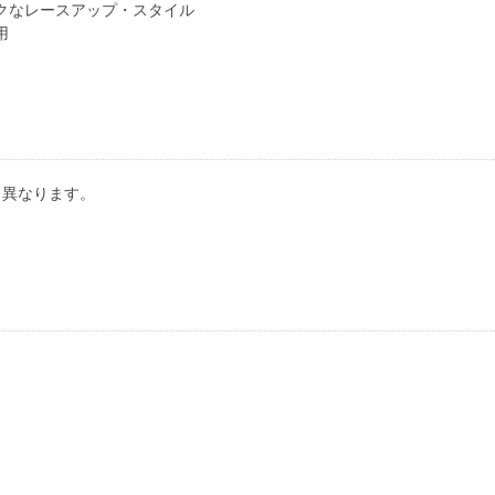
クなレースアップ・スタイル
用
り異なります。