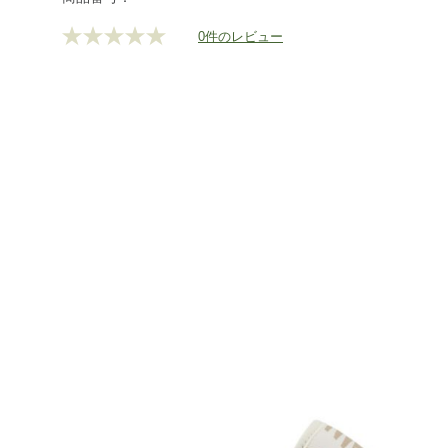
shoes/g/P129487.html
0件のレビュー
評
価
値
な
し.
同
じ
ペ
ー
ジ
の
リ
ン
ク。