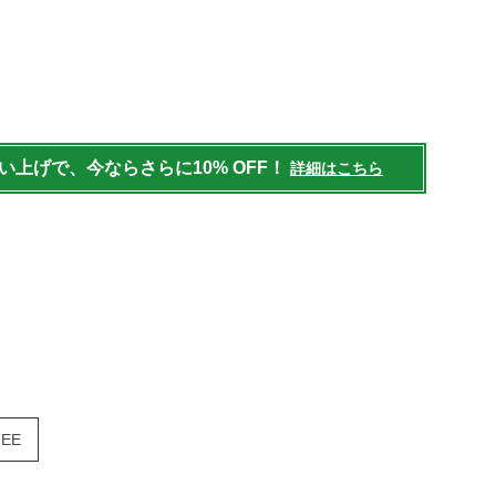
/mens/shoes/casual-
買い上げで、今ならさらに10% OFF！
詳細はこちら
 EE
）