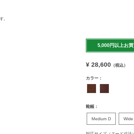
ます。
https://www.llbean.co.jp
shoes/g/P129967.html
5,000円以上お
¥ 28,600
（税込）
カラー：
靴幅：
Medium D
Wide
対応サイズ（ヌード寸法