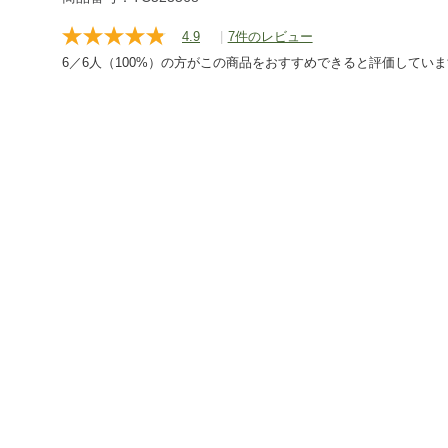
shoes/g/P129967.html
4.9
|
7件のレビュー
レ
ビ
6／6人（100%）の方がこの商品をおすすめできると評価してい
ュ
ー
を
読
む.
同
じ
ペ
ー
ジ
の
リ
ン
ク。