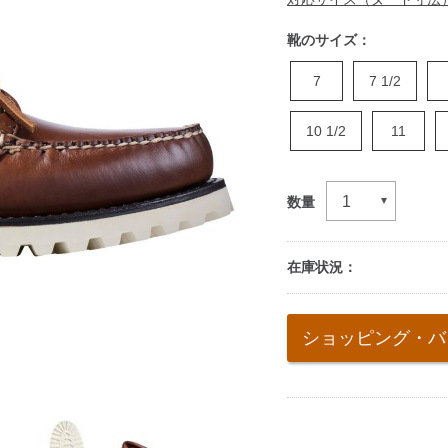
靴のサイズ：
7
7 1/2
10 1/2
11
数量
在庫状況：
Add
to
ショッピング・バ
cart
options