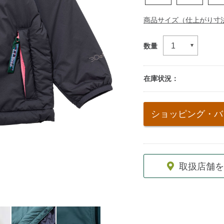
商品サイズ（仕上がり寸
数量
在庫状況：
Add
to
ショッピング・バ
cart
options
取扱店舗を