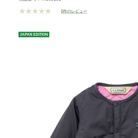
outer/insulated/g/BRJ065181.html
0件のレビュー
評
価
値
な
し.
JAPAN
EDITION
同
じ
ペ
ー
ジ
の
リ
ン
ク。