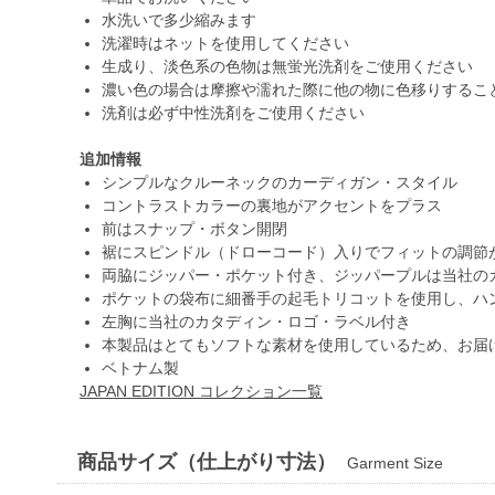
水洗いで多少縮みます
洗濯時はネットを使用してください
生成り、淡色系の色物は無蛍光洗剤をご使用ください
濃い色の場合は摩擦や濡れた際に他の物に色移りするこ
洗剤は必ず中性洗剤をご使用ください
追加情報
シンプルなクルーネックのカーディガン・スタイル
コントラストカラーの裏地がアクセントをプラス
前はスナップ・ボタン開閉
裾にスピンドル（ドローコード）入りでフィットの調節
両脇にジッパー・ポケット付き、ジッパープルは当社の
ポケットの袋布に細番手の起毛トリコットを使用し、ハ
左胸に当社のカタディン・ロゴ・ラベル付き
本製品はとてもソフトな素材を使用しているため、お届
ベトナム製
JAPAN EDITION コレクション一覧
商品サイズ（仕上がり寸法）
Garment Size