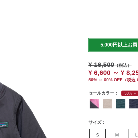
https://www.llbean.co.jp/k
outer/insulated/g/BRJ065
5,000円以上お
¥ 16,500
（税込）
¥ 6,600 ～ ¥ 8,2
50% ～ 60% OFF
（
税込
セールカラー：
50% ～ 
サイズ：
S
M
L