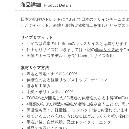
商品詳細
Product Details
日本の気候やトレンドに合わせて日本のデザインチームによっ
したジャケット。表地と裏地は撥水加工を施したリップスト
サイズ＆フィット
サイズは通常のL.L.Beanのキッズサイズとは異なります
仕上がりサイズにつきましては下記の
商品サイズ表
をご
画像のキッズモデル：身長114cm、Lサイズ着用
素材＆ケア方法
表地と裏地：ナイロン100%
伸縮性のある軽量リップストップ・ナイロン
撥水加工済み
中綿：ポリエステル100%
TORAY社が開発した3D構造の伸縮性のある中綿3DeFX
4種類のらせん構造の繊維が複雑に絡み合うことで、高
保温性も高く、軽量性 、コンパクト性にも優れています
着ていることを忘れそうになるほどふっくらと軽い着心
手洗い後、自然乾燥、又はドライクリーニング
単品でお洗いください