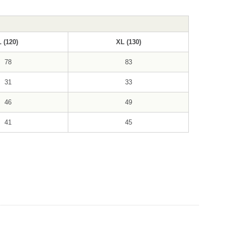
L (120)
XL (130)
78
83
31
33
46
49
41
45