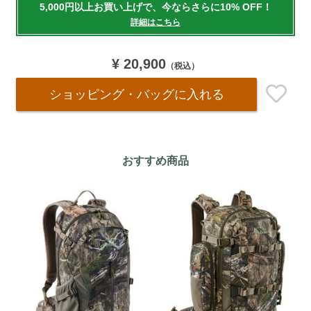
5,000円以上お買い上げで、今ならさらに10% OFF！
cart
詳細はこちら
options
¥ 20,900
（税込）
ショッピング・バッグ
に入れる
おすすめ商品