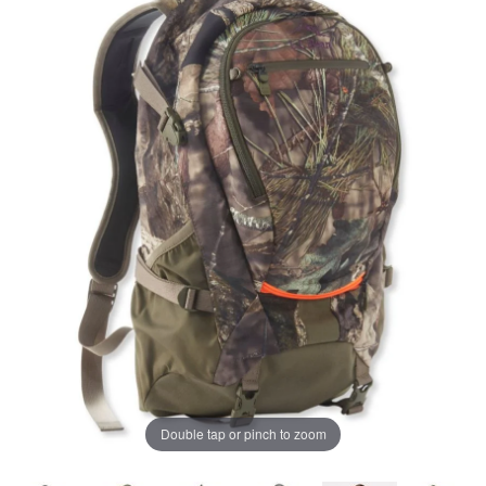
ー
ジ
の
リ
ン
ク。
Double tap or pinch to zoom