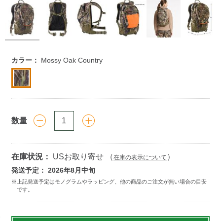
https://www.llbean.co.jp/outdoor/camp-
カラー：
Mossy Oak Country
hiking/backpack/g/0RTT690000.html
数量
在庫状況：
USお取り寄せ （
）
在庫の表示について
発送予定： 2026年8月中旬
Add
to