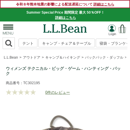
令和８年熊本地震の影響による配送遅延について
詳細はこちら
Summer Special Price 期間限定 最大 50％OFF！
詳細はこちら
テント
キャンプ・チェア＆テーブル
寝袋・ブランケッ
L.L.Bean
アウトドア
キャンプ＆ハイキング
バックパック・ダッフル
ウィメンズ テクニカル・ビッグ・ゲーム・ハンティング・パッ
ク
https://www.llbean.co.jp/outdoor/camp-
商品番号：TC302195
hiking/backpack/g/0RTT690000.html
0件のレビュー
評
価
値
な
し.
同
じ
ペ