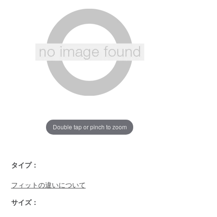
じ
ペ
ー
ジ
の
リ
ン
ク。
Double tap or pinch to zoom
https://www.llbean.co.jp/mens/tops/casual-
タイプ：
shirts/g/P130243.html
フィットの違いについて
サイズ：