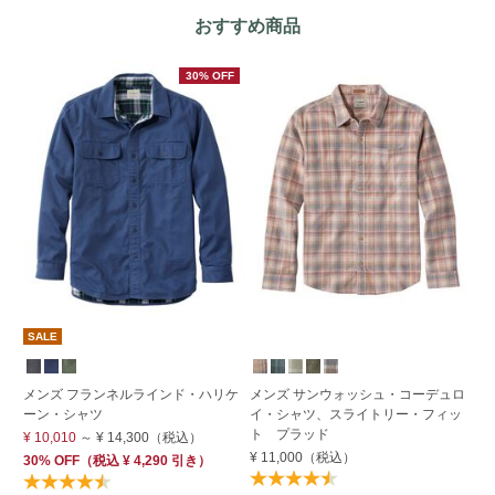
おすすめ商品
30% OFF
SALE
S
す
メンズ フランネルラインド・ハリケ
メンズ サンウォッシュ・コーデュロ
ーン・シャツ
イ・シャツ、スライトリー・フィッ
メ
ト プラッド
¥ 10,010
～
¥ 14,300
（税込）
¥ 
¥ 11,000
（税込）
30% OFF
（
税込
¥ 4,290
引き）
20
7,