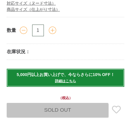
対応サイズ（ヌード寸法）
商品サイズ（仕上がり寸法）
数量
在庫状況：
Add
to
5,000円以上お買い上げで、今ならさらに10% OFF！
cart
詳細はこちら
options
（税込）
SOLD OUT