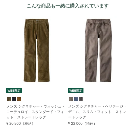
こんな商品も一緒に購入されています
WEB限定
WEB限定
W
す
メンズ シグネチャー・ウォッシュ・
メンズ シグネチャー・ヘリテージ・
コーデュロイ、スタンダード・フィ
デニム、スリム・フィット ストレ
メ
ット ストレートレッグ
ートレッグ
デ
ー
¥ 20,900
（税込）
¥ 22,000
（税込）
¥ 