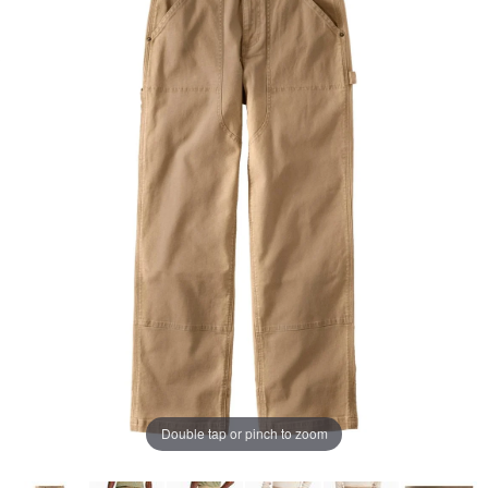
ー
ジ
の
リ
ン
ク。
Double tap or pinch to zoom