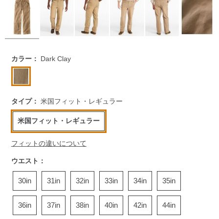
https://www.llbean.co.jp/mens/signature/pants/g/P5824380.h
カラー：
Dark Clay
タイプ：
米国フィット・レギュラー
米国フィット・レギュラー
フィットの違いについて
ウエスト：
30in
31in
32in
33in
34in
35in
36in
37in
38in
40in
42in
44in