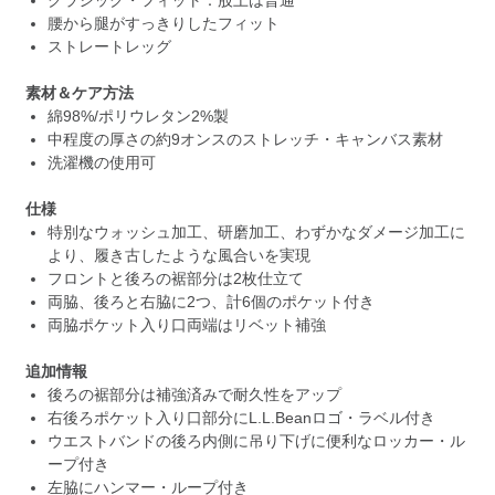
クラシック・フィット：股上は普通
腰から腿がすっきりしたフィット
ストレートレッグ
素材＆ケア方法
綿98%/ポリウレタン2%製
中程度の厚さの約9オンスのストレッチ・キャンバス素材
洗濯機の使用可
仕様
特別なウォッシュ加工、研磨加工、わずかなダメージ加工に
より、履き古したような風合いを実現
フロントと後ろの裾部分は2枚仕立て
両脇、後ろと右脇に2つ、計6個のポケット付き
両脇ポケット入り口両端はリベット補強
追加情報
後ろの裾部分は補強済みで耐久性をアップ
右後ろポケット入り口部分にL.L.Beanロゴ・ラベル付き
ウエストバンドの後ろ内側に吊り下げに便利なロッカー・ル
ープ付き
左脇にハンマー・ループ付き