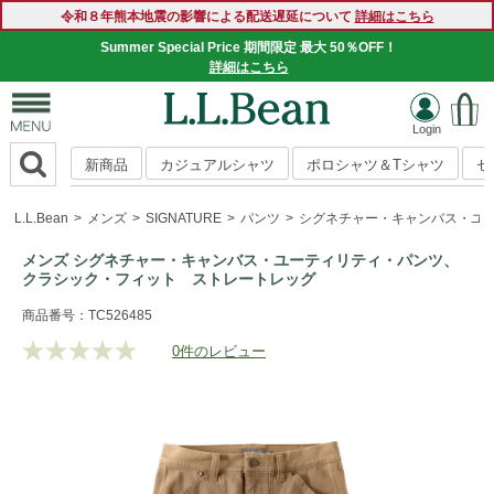
令和８年熊本地震の影響による配送遅延について
詳細はこちら
Summer Special Price 期間限定 最大 50％OFF！
詳細はこちら
新商品
カジュアルシャツ
ポロシャツ＆Tシャツ
セ
L.L.Bean
メンズ
SIGNATURE
パンツ
シグネチャー・キャンバス・ユ
メンズ シグネチャー・キャンバス・ユーティリティ・パンツ、
クラシック・フィット ストレートレッグ
https://www.llbean.co.jp/mens/signature/pants/g/P5824380.h
商品番号：TC526485
0件のレビュー
評
価
値
な
し.
同
じ
ペ