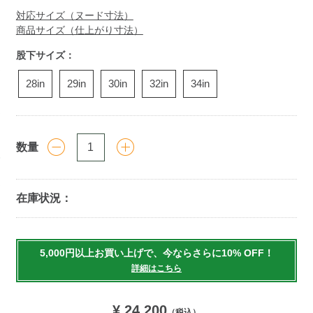
対応サイズ（ヌード寸法）
商品サイズ（仕上がり寸法）
股下サイズ：
28in
29in
30in
32in
34in
数量
在庫状況：
Add
to
5,000円以上お買い上げで、今ならさらに10% OFF！
cart
詳細はこちら
options
¥ 24,200
（税込）