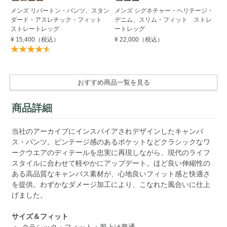
メンズ リバートン・パンツ、スタン
メンズ シグネチャー・ヘリテージ・
メ
ダード・アスレチック・フィット
デニム、スリム・フィット ストレ
ダ
ストレートレッグ
ートレッグ
ス
¥ 15,400
（税込）
¥ 22,000
（税込）
¥ 
おすすめ商品一覧を見る
商品詳細
当社のアーカイブにインスパイアされデザインしたキャンバ
ス・パンツ。ビンテージ感のあるポケットなどクラシックなワ
ークウエアのディテールを忠実に再現しながら、現代のライフ
スタイルに合わせて軽やかにアップデート。ほど良い伸縮性の
ある高品質なキャンバス素材が、心地良いフィット感と快適さ
を提供。わずかなダメージ加工により、こなれた風合いに仕上
げました。
サイズ＆フィット