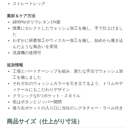
ストレートレッグ
素材＆ケア方法
綿99%/ポリウレタン1%製
慎重にセレクトしたウォッシュ加工を施し、手で仕上げまし
た
わずかに研磨加工やウィスカー加工を施し、始めから履き込
んだような風合いを実現
洗濯機の使用可
追加情報
工場とパートナーシップを組み、新たな手法でウォッシュ加
工を施しました
それぞれのウォッシュカラーを引き立てるよう、トリムやデ
ィテールにもこだわりデザイン
クラシックな5つポケット・スタイル
前はボタンとジッパー開閉
後ろ右ポケットの入り口に当社のシグネチャー・ラベル付き
商品サイズ（仕上がり寸法）