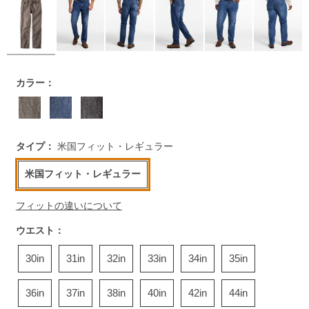
https://www.llbean.co.jp/mens/signature/pants/g/P5809785.h
カラー：
タイプ：
米国フィット・レギュラー
米国フィット・レギュラー
フィットの違いについて
ウエスト：
30in
31in
32in
33in
34in
35in
36in
37in
38in
40in
42in
44in