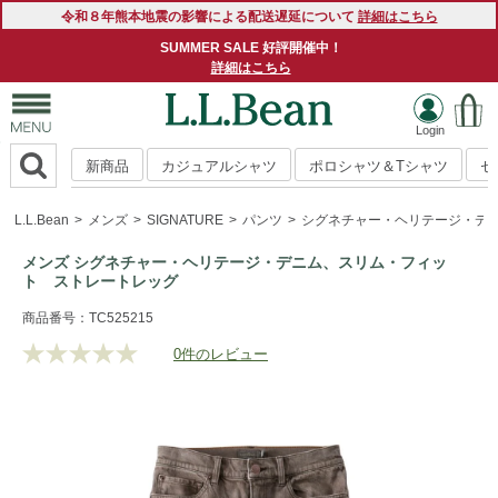
令和８年熊本地震の影響による配送遅延について
詳細はこちら
SUMMER SALE 好評開催中！
詳細はこちら
新商品
カジュアルシャツ
ポロシャツ＆Tシャツ
セ
L.L.Bean
メンズ
SIGNATURE
パンツ
シグネチャー・ヘリテージ・デ
メンズ シグネチャー・ヘリテージ・デニム、スリム・フィッ
ト ストレートレッグ
https://www.llbean.co.jp/mens/signature/pants/g/P5809785.h
商品番号：TC525215
0件のレビュー
評
価
値
な
し.
同
じ
ペ