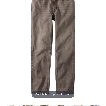
ー
ジ
の
リ
ン
ク。
Double tap or pinch to zoom