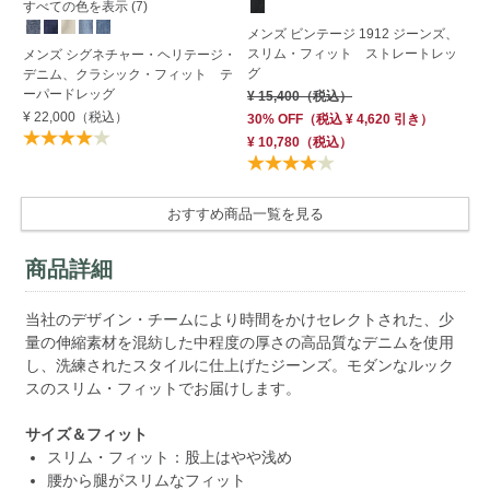
す
すべての色を表示 (7)
メンズ ビンテージ 1912 ジーンズ、
スリム・フィット ストレートレッ
メ
メンズ シグネチャー・ヘリテージ・
グ
ズ
デニム、クラシック・フィット テ
フ
ーパードレッグ
¥ 15,400
（税込）
¥ 
¥ 22,000
（税込）
30% OFF
（
税込
¥ 4,620
引き）
¥ 10,780
（税込）
おすすめ商品一覧を見る
商品詳細
当社のデザイン・チームにより時間をかけセレクトされた、少
量の伸縮素材を混紡した中程度の厚さの高品質なデニムを使用
し、洗練されたスタイルに仕上げたジーンズ。モダンなルック
スのスリム・フィットでお届けします。
サイズ＆フィット
スリム・フィット：股上はやや浅め
腰から腿がスリムなフィット