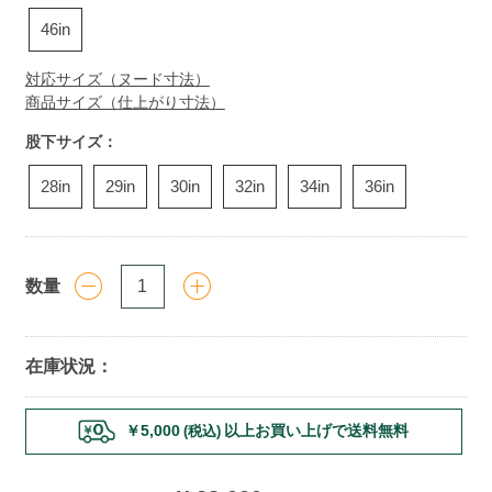
46in
対応サイズ（ヌード寸法）
商品サイズ（仕上がり寸法）
股下サイズ：
28in
29in
30in
32in
34in
36in
数量
在庫状況：
Add
￥5,000
以上お買い上げで送料無料
(税込)
to
cart
options