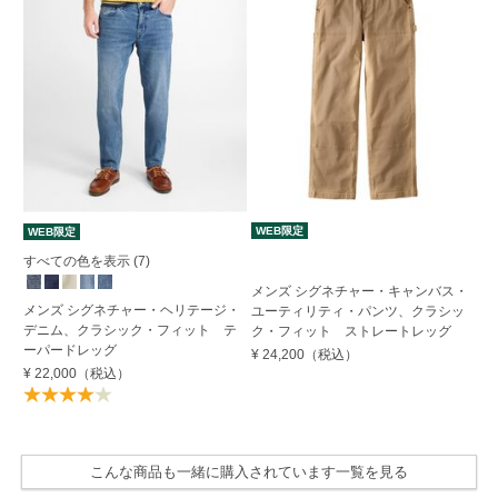
WEB限定
W
WEB限定
すべての色を表示 (7)
メ
メンズ シグネチャー・キャンバス・
コ
メンズ シグネチャー・ヘリテージ・
ユーティリティ・パンツ、クラシッ
ッ
デニム、クラシック・フィット テ
ク・フィット ストレートレッグ
ーパードレッグ
¥ 
¥ 24,200
（税込）
¥ 22,000
（税込）
こんな商品も一緒に購入されています一覧を見る