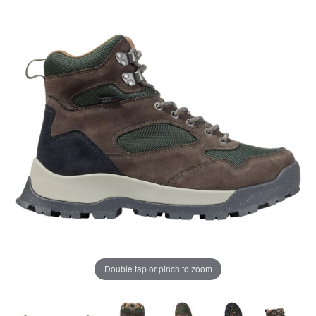
ジ
の
リ
ン
ク。
Double tap or pinch to zoom