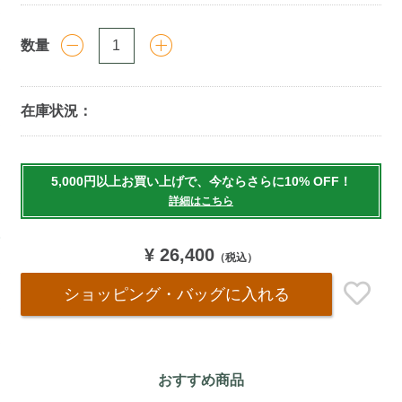
数量
在庫状況：
Add
to
5,000円以上お買い上げで、今ならさらに10% OFF！
cart
詳細はこちら
options
¥ 26,400
（税込）
ショッピング・バッグ
に入れる
おすすめ商品