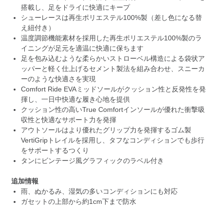
搭載し、足をドライに快適にキープ
シューレースは再生ポリエステル100%製（差し色になる替
え紐付き）
温度調節機能素材を採用した再生ポリエステル100%製のラ
イニングが足元を適温に快適に保ちます
足を包み込むような柔らかいストローベル構造による袋状ア
ッパーと軽く仕上げるセメント製法を組み合わせ、スニーカ
ーのような快適さを実現
Comfort Ride EVAミッドソールがクッション性と反発性を発
揮し、一日中快適な履き心地を提供
クッション性の高いTrue Comfortインソールが優れた衝撃吸
収性と快適なサポート力を発揮
アウトソールはより優れたグリップ力を発揮するゴム製
VertiGripトレイルを採用し、タフなコンディションでも歩行
をサポートするつくり
タンにビンテージ風グラフィックのラベル付き
追加情報
雨、ぬかるみ、湿気の多いコンディションにも対応
ガセットの上部から約1cm下まで防水