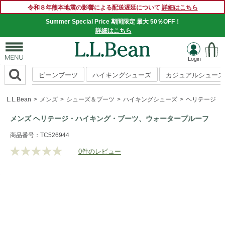
令和８年熊本地震の影響による配送遅延について
詳細はこちら
Summer Special Price 期間限定 最大 50％OFF！
詳細はこちら
ビーンブーツ
ハイキングシューズ
カジュアルシューズ
L.L.Bean
メンズ
シューズ＆ブーツ
ハイキングシューズ
ヘリテージ・
メンズ ヘリテージ・ハイキング・ブーツ、ウォータープルーフ
https://www.llbean.co.jp/mens/shoes/hiking-
商品番号：TC526944
boots/g/P5837957.html
0件のレビュー
評
価
値
な
し.
同
じ
ペ
ー