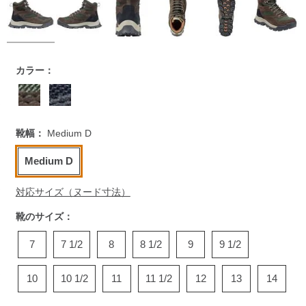
https://www.llbean.co.jp/mens/shoes/hiking-
カラー：
boots/g/P5837957.html
靴幅：
Medium D
Medium D
対応サイズ（ヌード寸法）
靴のサイズ：
7
7 1/2
8
8 1/2
9
9 1/2
10
10 1/2
11
11 1/2
12
13
14