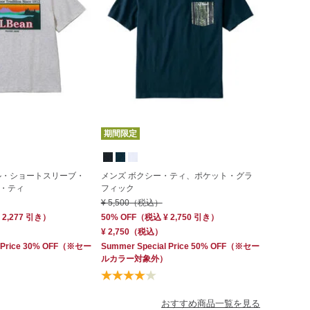
期間限定
ル・ショートスリーブ・
メンズ ボクシー・ティ、ポケット・グラ
・ティ
フィック
¥ 5,500
（税込）
 2,277
引き）
50% OFF
（
税込
¥ 2,750
引き）
¥ 2,750
（税込）
 Price 30% OFF
（※セー
Summer Special Price 50% OFF
（※セー
ルカラー対象外）
おすすめ商品一覧を見る