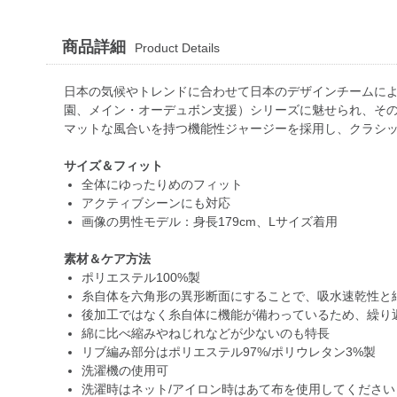
商品詳細
Product Details
日本の気候やトレンドに合わせて日本のデザインチームによって開発され
園、メイン・オーデュボン支援）シリーズに魅せられ、その
マットな風合いを持つ機能性ジャージーを採用し、クラシ
サイズ＆フィット
全体にゆったりめのフィット
アクティブシーンにも対応
画像の男性モデル：身長179cm、Lサイズ着用
素材＆ケア方法
ポリエステル100%製
糸自体を六角形の異形断面にすることで、吸水速乾性と
後加工ではなく糸自体に機能が備わっているため、繰り
綿に比べ縮みやねじれなどが少ないのも特長
リブ編み部分はポリエステル97%/ポリウレタン3%製
洗濯機の使用可
洗濯時はネット/アイロン時はあて布を使用してください