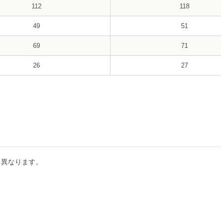
112
118
49
51
69
71
26
27
り異なります。