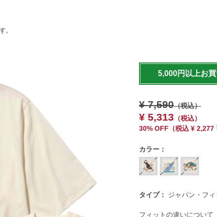
ます。
https://www.llbean.co.jp/m
short/g/BYX065439.html
5,000円以上お
¥ 7,590
（税込）
¥ 5,313
（税込）
30% OFF
（
税込
¥ 2,27
カラー：
タイプ：
ジャパン・フィ
フィットの違いについて