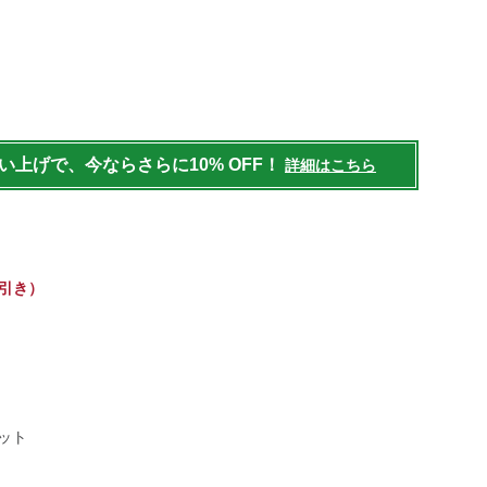
ens/tops/tshirts-
買い上げで、今ならさらに10% OFF！
詳細はこちら
7 引き）
ット