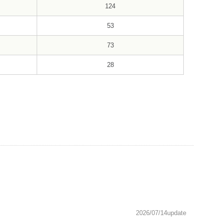
124
53
73
28
2026/07/14update