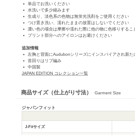
単品でお洗いください
水洗いで多少縮みます
生成り、淡色系の色物は無蛍光洗剤をご使用ください
つけ置き洗い、濡れたままの放置はしないでください
濃い色の場合は摩擦や濡れた際に他の物に色移りするこ
プリント部分へのアイロンはお避けください
追加情報
左胸と背面にAudubonシリーズにインスパイアされ新
首回りはリブ編み
中国製
JAPAN EDITION コレクション一覧
商品サイズ（仕上がり寸法）
Garment Size
ジャパンフィット
J-Fitサイズ