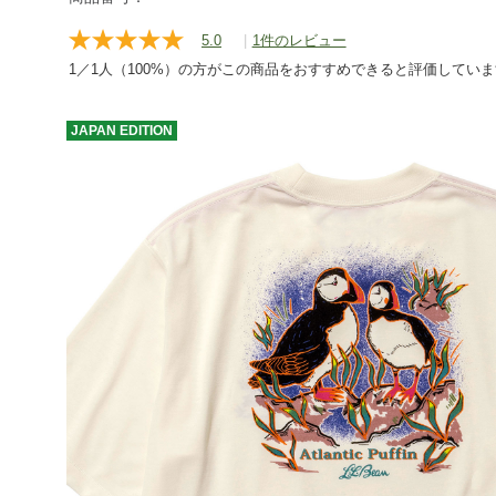
short/g/BYX065439.html
5.0
|
1件のレビュー
レ
ビ
1／1人（100%）の方がこの商品をおすすめできると評価してい
ュ
ー
を
JAPAN
EDITION
読
む.
同
じ
ペ
ー
ジ
の
リ
ン
ク。