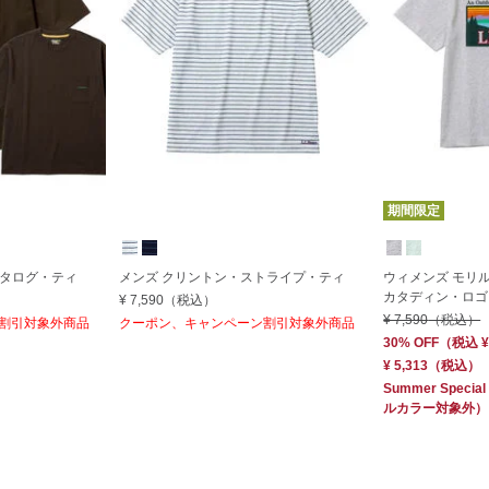
期間限定
 カタログ・ティ
メンズ クリントン・ストライプ・ティ
ウィメンズ モリ
カタディン・ロゴ
¥ 7,590
（税込）
¥ 7,590
（税込）
割引対象外商品
クーポン、キャンペーン割引対象外商品
30% OFF
（
税込
¥
¥ 5,313
（税込）
Summer Special
ルカラー対象外）