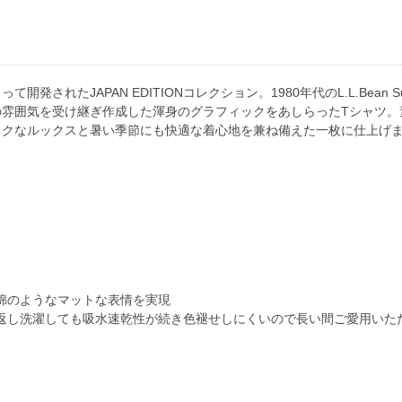
たJAPAN EDITIONコレクション。1980年代のL.L.Bean Supp
雰囲気を受け継ぎ作成した渾身のグラフィックをあしらったTシャツ。素
ックなルックスと暑い季節にも快適な着心地を兼ね備えた一枚に仕上げ
綿のようなマットな表情を実現
返し洗濯しても吸水速乾性が続き色褪せしにくいので長い間ご愛用いた