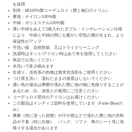
を採用
別布：綿100%製コーデュロイ（襟と袖口のトリム）
裏地：ナイロン100%製
中綿：ポリエステル100%製
薄い中綿をあえて2枚入れたダブル・インサレーション仕様
により、中綿と中綿の間にも暖かい空気の層が生まれ、より
保温性がアップ
手洗い後、自然乾燥、又はドライクリーニング
洗濯時はネット/アイロン時はあて布を使用してください
単品でお洗いください
水洗いで多少縮みます
生成り、淡色系の色物は無蛍光洗剤をご使用ください
つけ置き洗い、濡れたままの放置はしないでください
濃い色の場合は摩擦や濡れた際に他の物に色移りすることが
あるため、白、淡色との着用にご注意ください
コーデュロイ部分のアイロンはお避けください
この製品はインディゴ染料を使用しています（Fade Blueの
み）
摩擦（特に湿った状態）や汗や雨などで濡れた際に他の衣料
品や下着（特に白物）、バッグ、ソファ、車のシート等に色
移りする場合があります