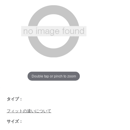
じ
ペ
ー
ジ
の
リ
ン
ク。
Double tap or pinch to zoom
https://www.llbean.co.jp/mens/outer/down/g/BWJ065337.htm
タイプ：
フィットの違いについて
サイズ：