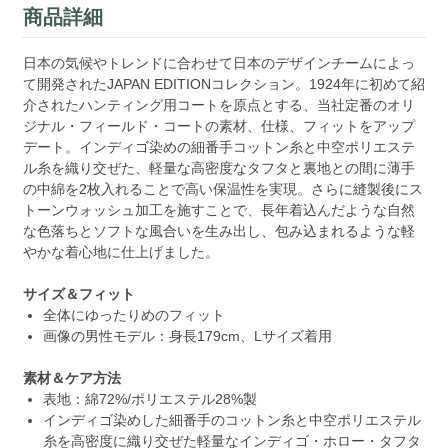
商品詳細
日本の気候やトレンドに合わせて日本のデザインチームによっ
て開発されたJAPAN EDITIONコレクション。1924年に初めて紹
介されたハンティング用コートを原点とする、当社定番のオリ
ジナル・フィールド・コートの素材、仕様、フィットをアップ
デート。インディゴ染めの細番手コットン糸と中空ポリエステ
ル糸を織り交ぜた、軽量な高密度なタフタと裏地との間に薄手
の中綿を2枚入れることで高い保温性を実現。さらに縫製後にス
トーンウォッシュ加工を施すことで、長年着込んだような自然
な色落ちとソフトな風合いを生み出し、包み込まれるような軽
やかな着心地に仕上げました。
サイズ＆フィット
全体にゆったりめのフィット
画像の男性モデル：身長179cm、Lサイズ着用
素材＆ケア方法
表地：綿72%/ポリエステル28%製
インディゴ染めした細番手のコットン糸と中空ポリエステル
糸を高密度に織り交ぜた軽量なインディゴ・ホロー・タフタ