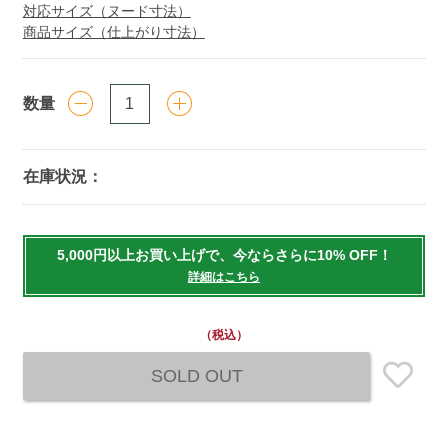
対応サイズ（ヌード寸法）
商品サイズ（仕上がり寸法）
数量
在庫状況：
Add
to
5,000円以上お買い上げで、今ならさらに10% OFF！
cart
詳細はこちら
options
（税込）
SOLD OUT