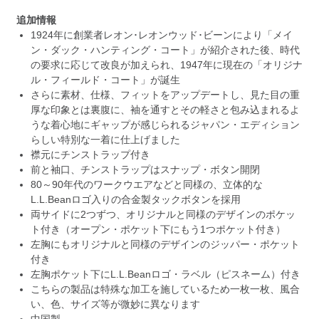
追加情報
1924年に創業者レオン･レオンウッド･ビーンにより「メイ
ン・ダック・ハンティング・コート」が紹介された後、時代
の要求に応じて改良が加えられ、1947年に現在の「オリジナ
ル・フィールド・コート」が誕生
さらに素材、仕様、フィットをアップデートし、見た目の重
厚な印象とは裏腹に、袖を通すとその軽さと包み込まれるよ
うな着心地にギャップが感じられるジャパン・エディション
らしい特別な一着に仕上げました
襟元にチンストラップ付き
前と袖口、チンストラップはスナップ・ボタン開閉
80～90年代のワークウエアなどと同様の、立体的な
L.L.Beanロゴ入りの合金製タックボタンを採用
両サイドに2つずつ、オリジナルと同様のデザインのポケッ
ト付き（オープン・ポケット下にもう1つポケット付き）
左胸にもオリジナルと同様のデザインのジッパー・ポケット
付き
左胸ポケット下にL.L.Beanロゴ・ラベル（ピスネーム）付き
こちらの製品は特殊な加工を施しているため一枚一枚、風合
い、色、サイズ等が微妙に異なります
中国製