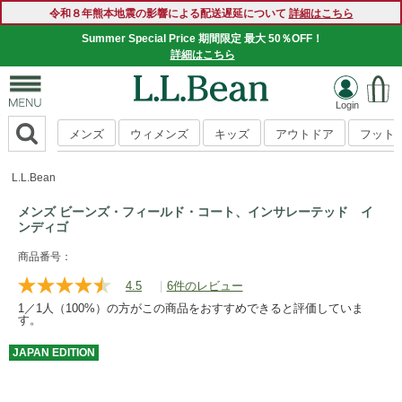
令和８年熊本地震の影響による配送遅延について
詳細はこちら
Summer Special Price 期間限定 最大 50％OFF！
詳細はこちら
メンズ
ウィメンズ
キッズ
アウトドア
フット
L.L.Bean
メンズ ビーンズ・フィールド・コート、インサレーテッド イ
ンディゴ
https://www.llbean.co.jp/mens/outer/down/g/BWJ065337.htm
商品番号：
4.5
|
6件のレビュー
レ
ビ
1／1人（100%）の方がこの商品をおすすめできると評価していま
ュ
す。
ー
を
JAPAN
EDITION
読
む.
同