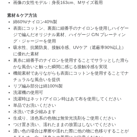
画像の女性モデル：身長163cm、Mサイズ着用
素材＆ケア方法
綿60%/ナイロン40%製
表面にコットン、裏面に細番手のナイロンを使用しハイゲー
ジで編んだオリジナル素材、ハイゲージ C/N プレーティン
グ・ジャージーを使用
吸水性、抗菌防臭、接触冷感、UVケア（遮蔽率90%以上）
に優れた素材
裏糸に細番手のナイロンを使用することでサラッとした滑ら
かな風合いと触った瞬間に感じる接触冷感を実現
機能素材でありながらも表面にコットンを使用することでナ
チュラルな風合いを提供
リブ編み部分は綿100%製
洗濯機の使用可
洗濯時はネット/アイロン時はあて布を使用してください
単品でお洗いください
水洗いで多少縮みます
生成り、淡色系の色物は無蛍光洗剤をご使用ください
つけ置き洗い、濡れたままの放置はしないでください
濃い色の場合は摩擦や濡れた際に他の物に色移りすることが