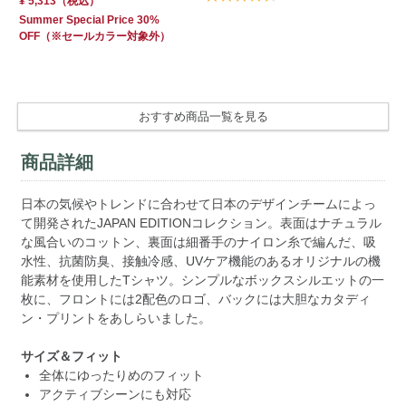
¥ 5,313
（税込）
¥ 
Summer Special Price 30%
Su
OFF
（※セールカラー対象外）
OF
おすすめ商品一覧を見る
商品詳細
日本の気候やトレンドに合わせて日本のデザインチームによっ
て開発されたJAPAN EDITIONコレクション。表面はナチュラル
な風合いのコットン、裏面は細番手のナイロン糸で編んだ、吸
水性、抗菌防臭、接触冷感、UVケア機能のあるオリジナルの機
能素材を使用したTシャツ。シンプルなボックスシルエットの一
枚に、フロントには2配色のロゴ、バックには大胆なカタディ
ン・プリントをあしらいました。
サイズ＆フィット
全体にゆったりめのフィット
アクティブシーンにも対応