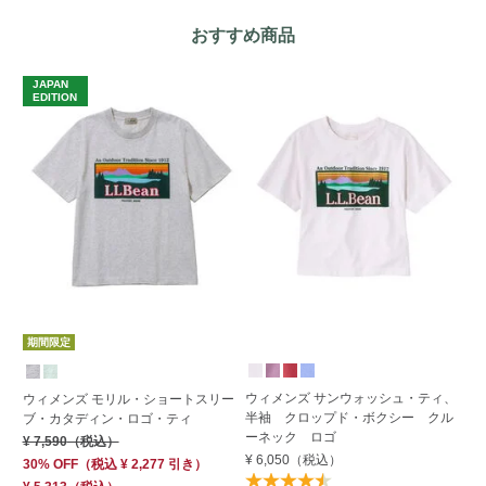
おすすめ商品
JAPAN
J
EDITION
E
期間限定
期
ウィメンズ サンウォッシュ・ティ、
ウィメンズ モリル・ショートスリー
ウ
半袖 クロップド・ボクシー クル
ブ・カタディン・ロゴ・ティ
ブ
ーネック ロゴ
¥ 7,590
（税込）
¥ 
¥ 6,050
（税込）
30% OFF
（
税込
¥ 2,277
引き）
30