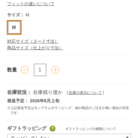
フィットの違いについて
サイズ：
M
M
対応サイズ（ヌード寸法）
商品サイズ（仕上がり寸法）
数量
在庫状況：
在庫残り僅か （
）
在庫の表示について
発送予定： 2026年8月上旬
Add
ギフトラッピング
ギフトラッピングの種類について
to
cart