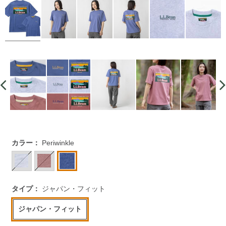
https://www.llbean.co.jp/womens/tops/tshirts-
カラー：
Periwinkle
short/g/CK04535004.html
タイプ：
ジャパン・フィット
ジャパン・フィット