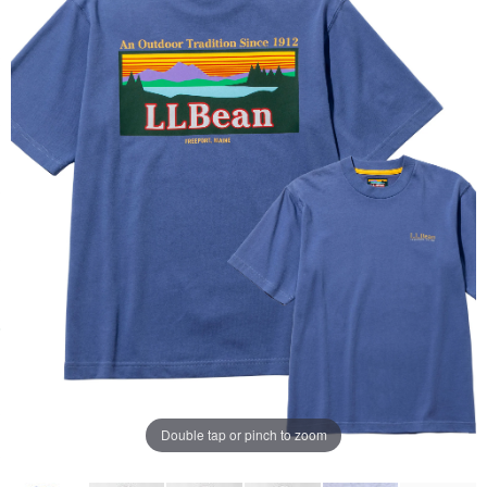
ー
ジ
の
リ
ン
ク。
Double tap or pinch to zoom