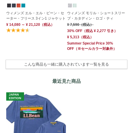
ウィメンズ エル・エル・ビーン・セ
ウィメンズ モリル・ショートスリー
ウ
ーター・フリース 3イン1 ジャケット
ブ・カタディン・ロゴ・ティ
グ
¥ 14,080 ～ ¥ 21,120
（税込）
¥ 7,590
（税込）
¥ 
30% OFF
（
税込
¥ 2,277
引き）
ク
商
¥ 5,313
（税込）
Summer Special Price 30%
OFF
（※セールカラー対象外）
こんな商品も一緒に購入されています一覧を見る
最近見た商品
JAPAN
EDITION