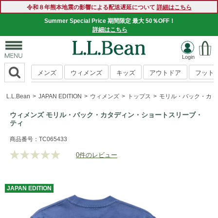
令和８年熊本地震の影響による配送遅延について
詳細はこちら
Summer Special Price 期間限定 最大 50％OFF！
詳細はこちら
メンズ
ウィメンズ
キッズ
アウトドア
フット
L.L.Bean
JAPAN EDITION
ウィメンズ
トップス
モリル・バック・カタ
ウィメンズ モリル・バック・カタディン・ショートスリーブ・
ティ
https://www.llbean.co.jp/womens/tops/tshirts-
商品番号：TC065433
short/g/CK04535004.html
0件のレビュー
評
価
値
な
JAPAN
EDITION
し.
同
じ
ペ