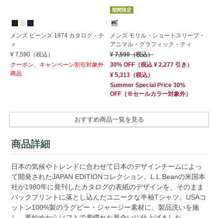
期間限定
メ
メンズ ビーンズ 1974 カタログ・テ
メンズ モリル・ショートスリーブ・
ィ
ィ
アニマル・グラフィック・ティ
¥ 
¥ 7,590
（税込）
¥ 7,590
（税込）
クーポン、キャンペーン割引対象外
30% OFF
（
税込
¥ 2,277
引き）
商品
¥ 5,313
（税込）
Summer Special Price 30%
OFF
（※セールカラー対象外）
おすすめ商品一覧を見る
商品詳細
日本の気候やトレンドに合わせて日本のデザインチームによっ
て開発されたJAPAN EDITIONコレクション。L.L.Beanの米国本
社が1980年に発刊したカタログの表紙のデザインを、そのまま
バックプリントに落とし込んだユニークな半袖Tシャツ。USAコ
ットン100%製のラグビー・ジャージー素材に、製品洗いを施
し、着始めからソフトで着慣れた風合いに仕上げました。