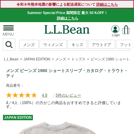
令和８年熊本地震の影響による配送遅延について
詳細はこちら
Summer Special Price 期間限定 最大 50％OFF！
詳細はこちら
メンズ
ウィメンズ
キッズ
アウトドア
フット
L.L.Bean
JAPAN EDITION
メンズ
トップス
ビーンズ 1980 ショー
メンズ ビーンズ 1980 ショートスリーブ・カタログ・トラウト・
ティ
https://www.llbean.co.jp/mens/tops/tshirts-
商品番号：
short/g/BYX065425.html
4.8
|
5件のレビュー
レ
ビ
4／4人（100%）の方がこの商品をおすすめできると評価していま
ュ
す。
ー
を
JAPAN
EDITION
読
む.
同