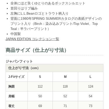
全体にほど良くゆとりのあるボックスシルエット
首回りはリブ編み
左胸にL.L.Beanロゴとトラウト柄入り
背面に1980年SPRING SUMMERカタログの表紙デザインの
プリント入り（Birch：染み込みプリント/Top Violet、Top
Teal：半ラバープリント）
中国製
JAPAN EDITION コレクション一覧
商品サイズ（仕上がり寸法）
ジャパンフィット
仕上がり寸法（cm）
J-Fitサイズ
S
M
L
胸囲
112
118
124
肩幅
50
52
54
着丈
69
71
73