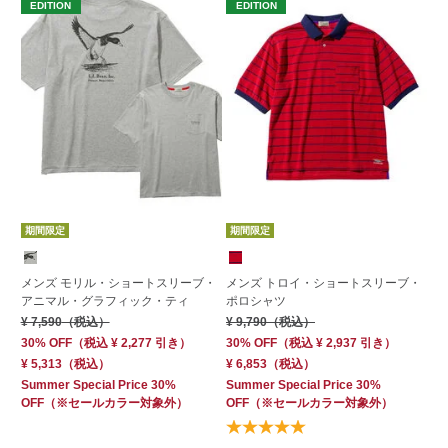
EDITION
EDITION
E
期間限定
期間限定
期
メンズ モリル・ショートスリーブ・
メンズ トロイ・ショートスリーブ・
メ
アニマル・グラフィック・ティ
ポロシャツ
ィ
¥ 7,590
（税込）
¥ 9,790
（税込）
¥ 
30% OFF
（
税込
¥ 2,277
引き）
30% OFF
（
税込
¥ 2,937
引き）
40
¥ 5,313
（税込）
¥ 6,853
（税込）
¥ 
Summer Special Price 30%
Summer Special Price 30%
Su
OFF
（※セールカラー対象外）
OFF
（※セールカラー対象外）
OF