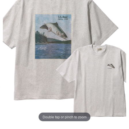
じ
ペ
ー
ジ
の
リ
ン
ク。
Double tap or pinch to zoom