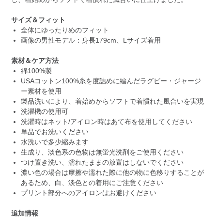
サイズ＆フィット
全体にゆったりめのフィット
画像の男性モデル：身長179cm、Lサイズ着用
素材＆ケア方法
綿100%製
USAコットン100%糸を度詰めに編んだラグビー・ジャージ
ー素材を使用
製品洗いにより、着始めからソフトで着慣れた風合いを実現
洗濯機の使用可
洗濯時はネット/アイロン時はあて布を使用してください
単品でお洗いください
水洗いで多少縮みます
生成り、淡色系の色物は無蛍光洗剤をご使用ください
つけ置き洗い、濡れたままの放置はしないでください
濃い色の場合は摩擦や濡れた際に他の物に色移りすることが
あるため、白、淡色との着用にご注意ください
プリント部分へのアイロンはお避けください
追加情報