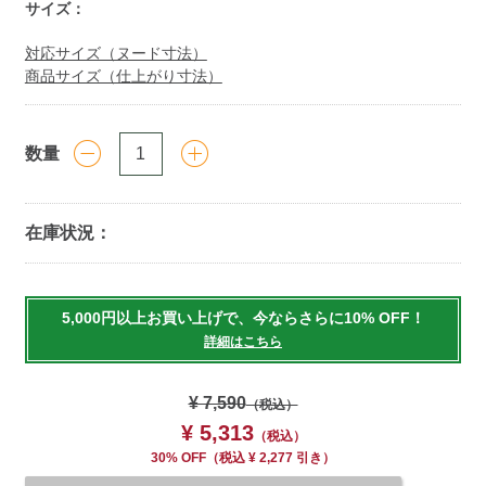
サイズ：
対応サイズ（ヌード寸法）
商品サイズ（仕上がり寸法）
数量
在庫状況：
Add
to
5,000円以上お買い上げで、今ならさらに10% OFF！
cart
詳細はこちら
options
¥ 7,590
（税込）
¥ 5,313
（税込）
30% OFF
（
税込
¥ 2,277 引き）