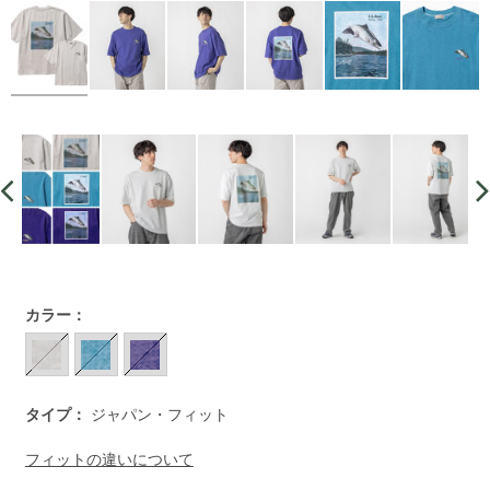
https://www.llbean.co.jp/mens/tops/tshirts-
カラー：
short/g/BYX065425.html
タイプ：
ジャパン・フィット
フィットの違いについて