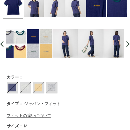
https://www.llbean.co.jp/womens/tops/tshirts-
カラー：
short/g/BYX065432.html
タイプ：
ジャパン・フィット
フィットの違いについて
サイズ：
M