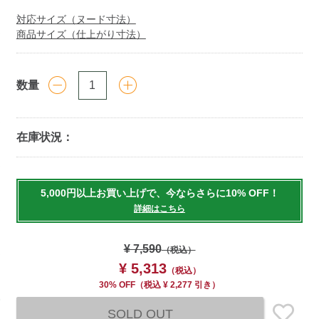
対応サイズ（ヌード寸法）
商品サイズ（仕上がり寸法）
数量
在庫状況：
Add
to
5,000円以上お買い上げで、今ならさらに10% OFF！
cart
詳細はこちら
options
¥ 7,590
（税込）
¥ 5,313
（税込）
30% OFF
（
税込
¥ 2,277 引き）
SOLD OUT