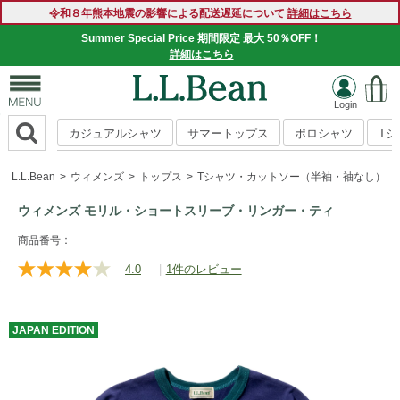
令和８年熊本地震の影響による配送遅延について
詳細はこちら
Summer Special Price 期間限定 最大 50％OFF！
詳細はこちら
カジュアルシャツ
サマートップス
ポロシャツ
T
L.L.Bean
ウィメンズ
トップス
Tシャツ・カットソー（半袖・袖なし）
ウィメンズ モリル・ショートスリーブ・リンガー・ティ
https://www.llbean.co.jp/womens/tops/tshirts-
商品番号：
short/g/BYX065432.html
4.0
|
1件のレビュー
レ
ビ
ュ
ー
JAPAN
EDITION
を
読
む.
同
じ