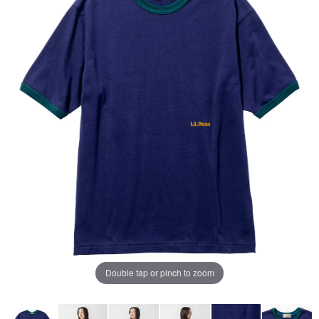
ペ
ー
ジ
の
リ
ン
ク。
Double tap or pinch to zoom