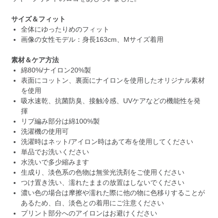
サイズ＆フィット
全体にゆったりめのフィット
画像の女性モデル：身長163cm、Mサイズ着用
素材＆ケア方法
綿80%/ナイロン20%製
表面にコットン、裏面にナイロンを使用したオリジナル素材
を使用
吸水速乾、抗菌防臭、接触冷感、UVケアなどの機能性を発
揮
リブ編み部分は綿100%製
洗濯機の使用可
洗濯時はネット/アイロン時はあて布を使用してください
単品でお洗いください
水洗いで多少縮みます
生成り、淡色系の色物は無蛍光洗剤をご使用ください
つけ置き洗い、濡れたままの放置はしないでください
濃い色の場合は摩擦や濡れた際に他の物に色移りすることが
あるため、白、淡色との着用にご注意ください
プリント部分へのアイロンはお避けください