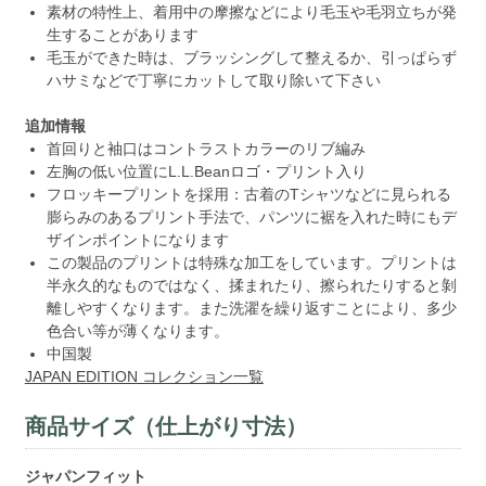
素材の特性上、着用中の摩擦などにより毛玉や毛羽立ちが発
生することがあります
毛玉ができた時は、ブラッシングして整えるか、引っぱらず
ハサミなどで丁寧にカットして取り除いて下さい
追加情報
首回りと袖口はコントラストカラーのリブ編み
左胸の低い位置にL.L.Beanロゴ・プリント入り
フロッキープリントを採用：古着のTシャツなどに見られる
膨らみのあるプリント手法で、パンツに裾を入れた時にもデ
ザインポイントになります
この製品のプリントは特殊な加工をしています。プリントは
半永久的なものではなく、揉まれたり、擦られたりすると剝
離しやすくなります。また洗濯を繰り返すことにより、多少
色合い等が薄くなります。
中国製
JAPAN EDITION コレクション一覧
商品サイズ（仕上がり寸法）
ジャパンフィット