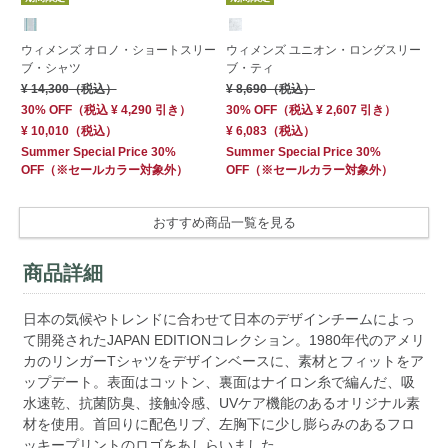
ウィメンズ オロノ・ショートスリー
ウィメンズ ユニオン・ロングスリー
ウ
ブ・シャツ
ブ・ティ
ブ
¥ 14,300
（税込）
¥ 8,690
（税込）
¥ 
30% OFF
（
税込
¥ 4,290
引き）
30% OFF
（
税込
¥ 2,607
引き）
30
¥ 10,010
（税込）
¥ 6,083
（税込）
¥ 
Summer Special Price 30%
Summer Special Price 30%
Su
OFF
（※セールカラー対象外）
OFF
（※セールカラー対象外）
OF
おすすめ商品一覧を見る
商品詳細
日本の気候やトレンドに合わせて日本のデザインチームによっ
て開発されたJAPAN EDITIONコレクション。1980年代のアメリ
カのリンガーTシャツをデザインベースに、素材とフィットをア
ップデート。表面はコットン、裏面はナイロン糸で編んだ、吸
水速乾、抗菌防臭、接触冷感、UVケア機能のあるオリジナル素
材を使用。首回りに配色リブ、左胸下に少し膨らみのあるフロ
ッキープリントのロゴをあしらいました。