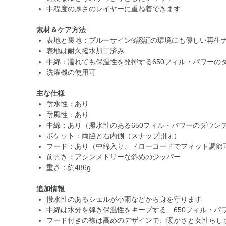
中程度の厚さのレイヤーに重ね着できます
素材＆ケア方法
表地と裏地：ブルーサイン®認証の環境にも優しい再生ナ
表地は耐久撥水加工済み
中綿：濡れても保温性を発揮する650フィル・パワーの
洗濯機の使用可
主な仕様
耐水性：あり
耐風性：あり
中綿：あり（撥水性のある650フィル・パワーのダウン
ポケット：両脇と右内側（スナップ開閉）
フード：あり（中綿入り、ドローコードでフィット調節
前開き：アシンメトリーな斜めのジッパー
重さ：約486g
追加情報
撥水性のあるシェルが小雨などから身を守ります
中綿は水分を弾き保温性をキープする、650フィル・パ
フード付きの襟は高めのデザインで、暖かさと女性らし