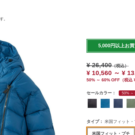
ます。
https://www.llbean.co.jp
5,000円以上お
¥ 26,400
（税込）
¥ 10,560 ～ ¥ 13
50% ～ 60% OFF
（
税込
セールカラー：
50% ～ 
タイプ：
米国フィット・
米国フィット・プチ