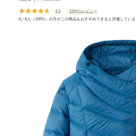
4.5
|
15件のレビュー
レ
ビ
6／6人（100%）の方がこの商品をおすすめできると評価してい
ュ
ー
を
読
む.
同
じ
ペ
ー
ジ
の
リ
ン
ク。