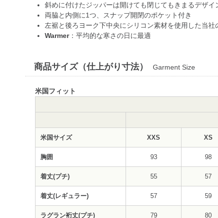
斜めに付けたジッパーは開けても閉じてもきまるデザイ
両脇と内側に1つ、スナップ開閉のポケット付き
左裾と後ろヨーク下中央にシリコン素材を使用した当社
Warmer
：平均的な寒さの日に最適
商品サイズ（仕上がり寸法）
Garment Size
米国フィット
米国サイズ
XXS
XS
胸囲
93
98
着丈(プチ)
55
57
着丈(レギュラー)
57
59
ラグラン裄丈(プチ)
79
80