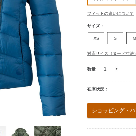
フィットの違いについて
サイズ：
XS
S
対応サイズ（ヌード寸法
数量
在庫状況：
Add
to
ショッピング・バ
cart
options