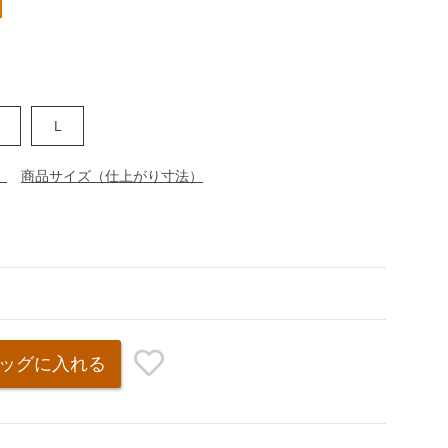
M
L
）
商品サイズ（仕上がり寸法）
ッグ
に入れる