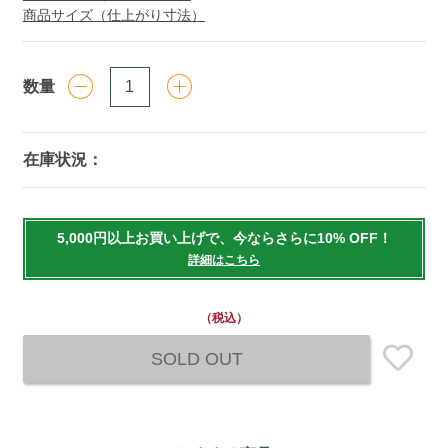
商品サイズ（仕上がり寸法）
数量
在庫状況：
Add
to
5,000円以上お買い上げで、今ならさらに10% OFF！
cart
詳細はこちら
options
（税込）
SOLD OUT