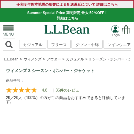
令和８年熊本地震の影響による配送遅延について
詳細はこちら
Summer Special Price 期間限定 最大 50％OFF！
詳細はこちら
カジュアル
フリース
ダウン・中綿
レインウエア
L.L.Bean
ウィメンズ
アウター
カジュアル
3 シーズン・ボンバー・ジ
ウィメンズ 3 シーズン・ボンバー・ジャケット
https://www.llbean.co.jp/womens/outer/casual/g/P125102.ht
商品番号：
4.8
|
36件のレビュー
レ
ビ
29／29人（100%）の方がこの商品をおすすめできると評価していま
ュ
す。
ー
を
読
む.
同
じ