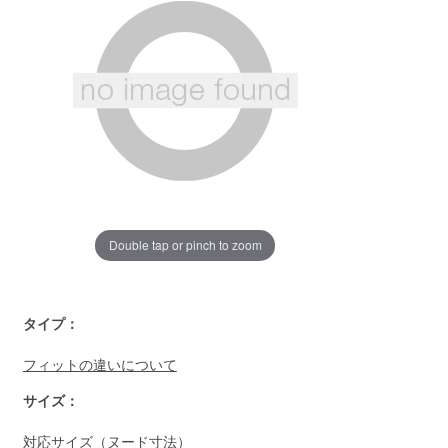
ペ
ー
ジ
の
リ
ン
ク。
Double tap or pinch to zoom
https://www.llbean.co.jp/womens/outer/casual/g/P125102.ht
タイプ：
フィットの違いについて
サイズ：
対応サイズ（ヌード寸法）