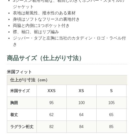
3シーズン着用可能な、着回しのきくボンバー・スタイルの
ジャケット
表地は耐風性、撥水性のある素材
身頃はソフトなフリースの裏地付き
両脇と内側に1つポケット付き
襟、袖口、裾はリブ編み
ジッパー・タブと左胸に当社のカタディン・ロゴ・ラベル付
き
商品サイズ（仕上がり寸法）
米国フィット
仕上がり寸法（cm）
米国サイズ
XXS
XS
S
胸囲
95
100
105
着丈
62
64
65
ラグラン裄丈
82
84
85