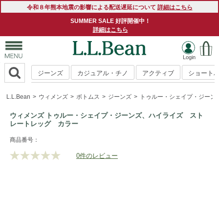
令和８年熊本地震の影響による配送遅延について
詳細はこちら
SUMMER SALE 好評開催中！
詳細はこちら
ジーンズ
カジュアル・チノ
アクティブ
ショート
L.L.Bean
ウィメンズ
ボトムス
ジーンズ
トゥルー・シェイプ・ジーン
ウィメンズ トゥルー・シェイプ・ジーンズ、ハイライズ スト
レートレッグ カラー
https://www.llbean.co.jp/womens/bottoms/jeans/g/P122144Z
商品番号：
0件のレビュー
評
価
値
な
し.
同
じ
ペ