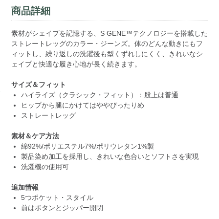
商品詳細
素材がシェイプを記憶する、S GENE™テクノロジーを搭載した
ストレートレッグのカラー・ジーンズ。体のどんな動きにもフ
ィットし、繰り返しの洗濯後も型くずれしにくく、きれいなシ
ェイプと快適な履き心地が長く続きます。
サイズ＆フィット
ハイライズ（クラシック・フィット）：股上は普通
ヒップから腿にかけてはややぴったりめ
ストレートレッグ
素材＆ケア方法
綿92%/ポリエステル7%/ポリウレタン1%製
製品染め加工を採用し、きれいな色合いとソフトさを実現
洗濯機の使用可
追加情報
5つポケット・スタイル
前はボタンとジッパー開閉