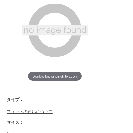
ー
ジ
の
リ
ン
ク。
Double tap or pinch to zoom
https://www.llbean.co.jp/womens/bottoms/jeans/g/P122144Z
タイプ：
フィットの違いについて
サイズ：