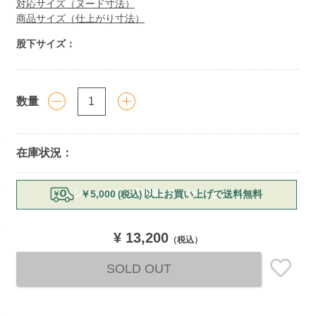
対応サイズ（ヌード寸法）
商品サイズ（仕上がり寸法）
股下サイズ：
数量
在庫状況：
Add
メンバー限定｜店舗受け取りサービス開始
￥5,000
以上お買い上げで送料無料
(税込)
to
cart
options
¥ 13,200
（税込）
SOLD OUT