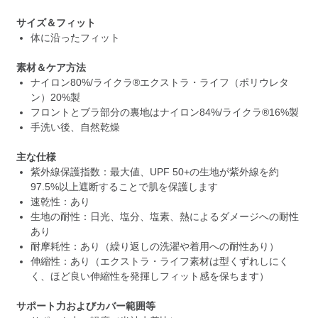
サイズ＆フィット
体に沿ったフィット
素材＆ケア方法
ナイロン80%/ライクラ®エクストラ・ライフ（ポリウレタ
ン）20%製
フロントとブラ部分の裏地はナイロン84%/ライクラ®16%製
手洗い後、自然乾燥
主な仕様
紫外線保護指数：最大値、UPF 50+の生地が紫外線を約
97.5%以上遮断することで肌を保護します
速乾性：あり
生地の耐性：日光、塩分、塩素、熱によるダメージへの耐性
あり
耐摩耗性：あり（繰り返しの洗濯や着用への耐性あり）
伸縮性：あり（エクストラ・ライフ素材は型くずれしにく
く、ほど良い伸縮性を発揮しフィット感を保ちます）
サポート力およびカバー範囲等