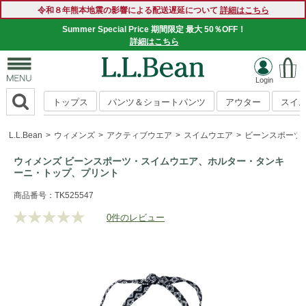
令和８年熊本地震の影響による配送遅延について
詳細はこちら
Summer Special Price 期間限定 最大 50％OFF！
詳細はこちら
トップス
パンツ＆ショートパンツ
アウター
スイ
L.L.Bean
ウィメンズ
アクティブウエア
スイムウエア
ビーンスポーツ
ウィメンズ ビーンスポーツ・スイムウエア、ホルター・タンキ
ーニ・トップ、プリント
https://www.llbean.co.jp/womens/activewear/swimwear/g/1
商品番号：TK525547
0件のレビュー
評
価
値
な
し.
同
じ
ペ