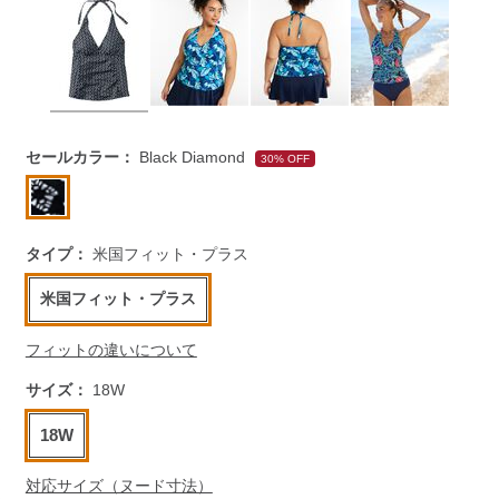
https://www.llbean.co.jp/womens/activewear/swimwear/g/1
セールカラー：
Black Diamond
30% OFF
タイプ：
米国フィット・プラス
米国フィット・プラス
フィットの違いについて
サイズ：
18W
18W
対応サイズ（ヌード寸法）