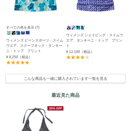
S
すべての色を表示 (7)
ウィメンズ シェイピング・スイムウ
ウ
ウィメンズ ビーンスポーツ・スイム
エア、タンキーニ・トップ プリン
エ
ウエア、スクープネック・タンキー
ト
ニ
ニ・トップ プリント
¥ 12,100
（税込）
¥ 
¥ 8,250
（税込）
30
こんな商品も一緒に購入されています一覧を見る
最近見た商品
30% OFF