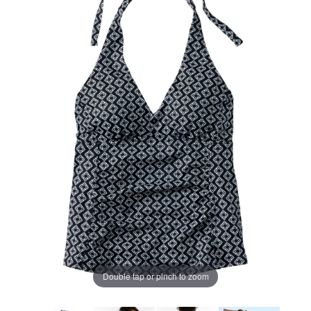
ー
ジ
の
リ
ン
ク。
Double tap or pinch to zoom