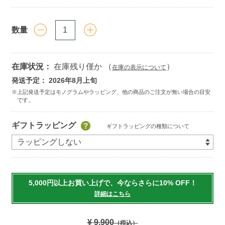
数量
在庫状況：
在庫残り僅か （
）
在庫の表示について
発送予定： 2026年8月上旬
Add
ギフトラッピング
ギフトラッピングの種類について
to
cart
options
5,000円以上お買い上げで、今ならさらに10% OFF！
詳細はこちら
¥ 9,900
（税込）