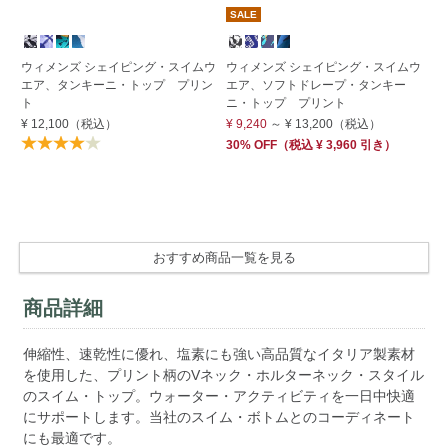
SALE
期
ウィメンズ シェイピング・スイムウ
ウィメンズ シェイピング・スイムウ
ウ
エア、タンキーニ・トップ プリン
エア、ソフトドレープ・タンキー
ト
ト
ニ・トップ プリント
¥ 
¥ 12,100
（税込）
¥ 9,240
～
¥ 13,200
（税込）
50
30% OFF
（
税込
¥ 3,960
引き）
¥ 
Su
OF
おすすめ商品一覧を見る
商品詳細
伸縮性、速乾性に優れ、塩素にも強い高品質なイタリア製素材
を使用した、プリント柄のVネック・ホルターネック・スタイル
のスイム・トップ。ウォーター・アクティビティを一日中快適
にサポートします。当社のスイム・ボトムとのコーディネート
にも最適です。