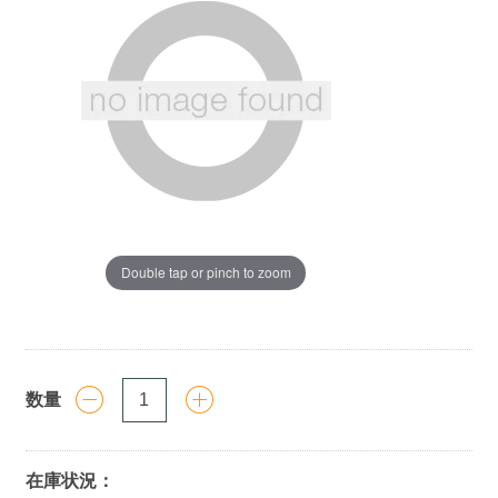
ペ
ー
ジ
の
リ
ン
ク。
Double tap or pinch to zoom
https://www.llbean.co.jp/tote-
travel/travel-
goods/accessories/g/P130058.html
数量
在庫状況：