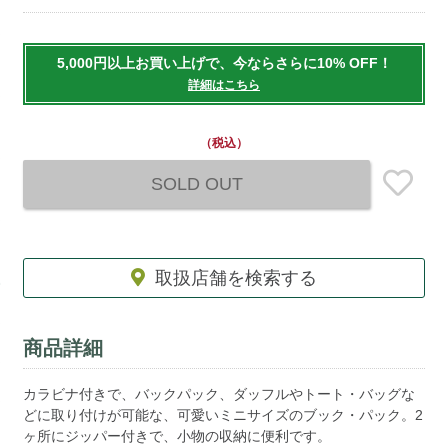
Add
to
5,000円以上お買い上げで、今ならさらに10% OFF！
cart
詳細はこちら
options
（税込）
SOLD OUT
取扱店舗を検索する
商品詳細
カラビナ付きで、バックパック、ダッフルやトート・バッグな
どに取り付けが可能な、可愛いミニサイズのブック・パック。2
ヶ所にジッパー付きで、小物の収納に便利です。