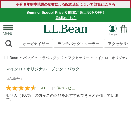
令和８年熊本地震の影響による配送遅延について
詳細はこちら
Summer Special Price 期間限定 最大 50％OFF！
詳細はこちら
オーガナイザー
ランチバッグ・クーラー
アクセサリー
L.L.Bean
バッグ
トラベルグッズ
アクセサリー
マイクロ・オリジナル
マイクロ・オリジナル・ブック・パック
https://www.llbean.co.jp/tote-
商品番号：
travel/travel-
4.6
|
5件のレビュー
レ
goods/accessories/g/P130058.html
ビ
4／4人（100%）の方がこの商品をおすすめできると評価していま
ュ
す。
ー
を
読
む.
同
じ