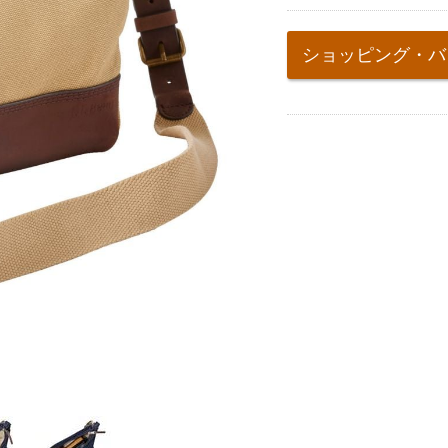
Add
to
ショッピング・バ
cart
options