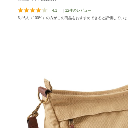
travel/travel-
4.1
|
12件のレビュー
bag/shoulder/g/P130060.html
レ
ビ
6／6人（100%）の方がこの商品をおすすめできると評価してい
ュ
ー
を
読
む.
同
じ
ペ
ー
ジ
の
リ
ン
ク。