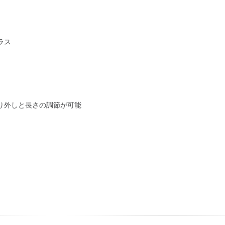
ラス
り外しと長さの調節が可能
き