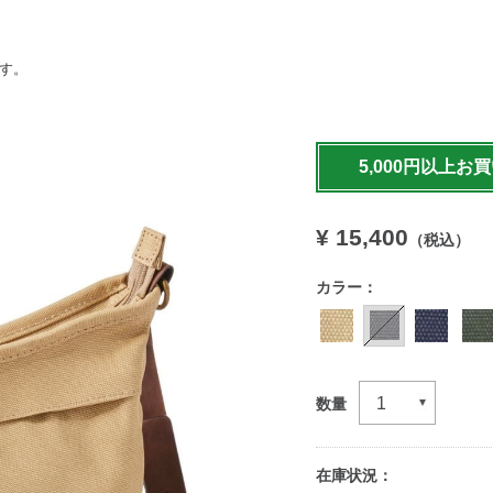
ます。
https://www.llbean.co.jp/t
travel/travel-
5,000円以上お
bag/shoulder/g/P130060.
¥ 15,400
（税込）
カラー：
数量
在庫状況：