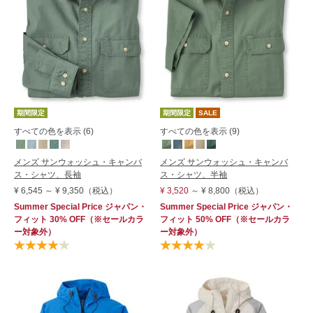
価格の高い順
レビュー評価順
売れてる順
在庫順
新着順
期間限定
期間限定
SALE
すべての色を表示 (6)
すべての色を表示 (9)
メンズ サンウォッシュ・キャンバ
メンズ サンウォッシュ・キャンバ
ス・シャツ、長袖
ス・シャツ、半袖
¥ 6,545
～
¥ 9,350
（税込）
¥ 3,520
～
¥ 8,800
（税込）
Summer Special Price
ジャパン・
Summer Special Price
ジャパン・
フィット
30% OFF
（※セールカラ
フィット
50% OFF
（※セールカラ
ー対象外）
ー対象外）