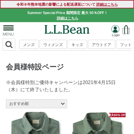
令和８年熊本地震の影響による配送遅延について
詳細はこちら
Summer Special Price 期間限定 最大 50％OFF！
詳細はこちら
メンズ
ウィメンズ
キッズ
アウトドア
フット
会員様特設ページ
※会員様特別ご優待キャンペーンは2021年4月15日
（木）にて終了いたしました。
おすすめ順
新着順
最大60% OFF
商品名順
価格の安い順