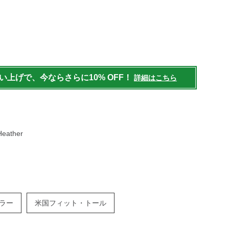
/mens/tops/sweatshirts/g/P124602.html
買い上げで、今ならさらに10% OFF！
詳細はこちら
Heather
ラー
米国フィット・トール