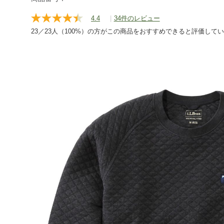
4.4
|
34件のレビュー
レ
ビ
23／23人（100%）の方がこの商品をおすすめできると評価して
ュ
ー
を
読
む.
同
じ
ペ
ー
ジ
の
リ
ン
ク。