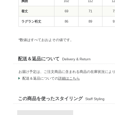
胸囲
102
112
1
着丈
69
71
7
ラグラン裄丈
86
89
9
*数値はすべておおよその値です。
配送＆返品について
Delivery & Return
お届け予定は、ご注文商品に含まれる商品の在庫状況によ
配送＆返品についての
詳細はこちら
この商品を使ったスタイリング
Staff Styling