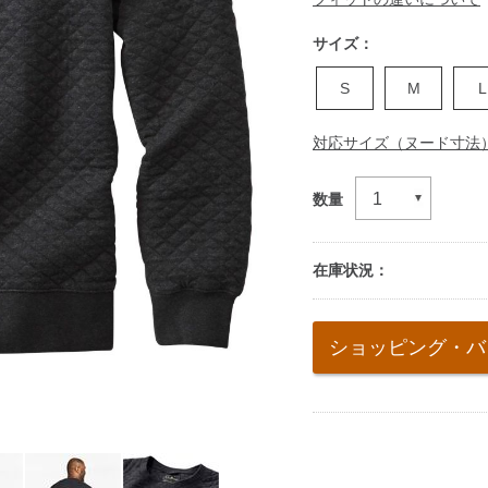
サイズ：
S
M
L
対応サイズ（ヌード寸法
数量
在庫状況：
Add
to
ショッピング・バ
cart
options