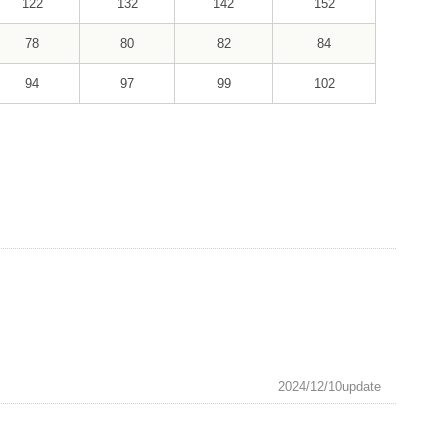
122
132
142
152
78
80
82
84
94
97
99
102
2024/12/10update