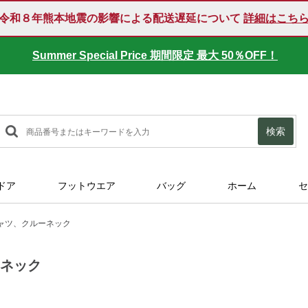
令和８年熊本地震の影響による配送遅延について
詳細はこち
Summer Special Price 期間限定 最大 50％OFF！
検索
ドア
フットウエア
バッグ
ホーム
セ
ャツ、クルーネック
ーネック
ml