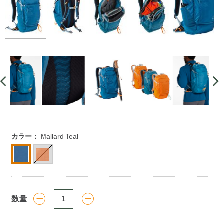
https://www.llbean.co.jp/outdoor/camp-
カラー：
Mallard Teal
hiking/backpack/g/1000247051.html
数量