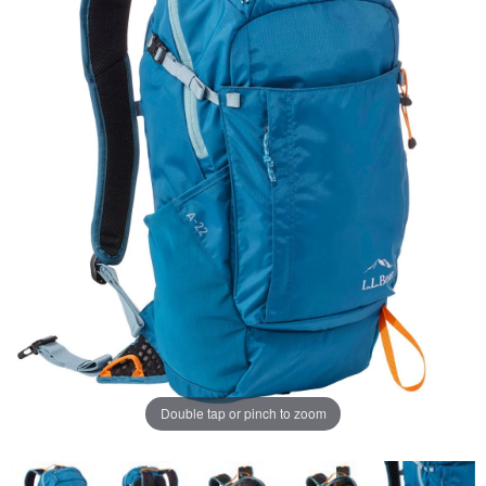
ジ
の
リ
ン
ク。
Double tap or pinch to zoom