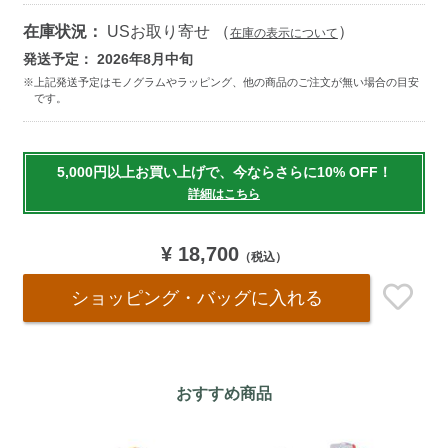
在庫状況：
USお取り寄せ （
）
在庫の表示について
発送予定： 2026年8月中旬
Add
to
5,000円以上お買い上げで、今ならさらに10% OFF！
cart
詳細はこちら
options
¥ 18,700
（税込）
ショッピング・バッグ
に入れる
おすすめ商品