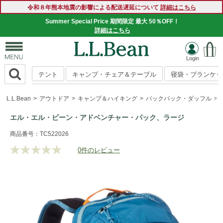
令和８年熊本地震の影響による配送遅延について
詳細はこちら
Summer Special Price 期間限定 最大 50％OFF！
詳細はこちら
テント
キャンプ・チェア＆テーブル
寝袋・ブランケッ
L.L.Bean
アウトドア
キャンプ＆ハイキング
バックパック・ダッフル
エル・エル・ビーン・アドベンチャー・パック、ラージ
https://www.llbean.co.jp/outdoor/camp-
商品番号：TC522026
hiking/backpack/g/1000247051.html
0件のレビュー
評
価
値
な
し.
同
じ
ペ
ー