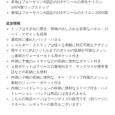
表地はブルーサイン®認証の210デニールの再生ナイロン
100%製リップストップ
裏地はブルーサイン®認証の210デニールのナイロン100%製
追加情報
トップは大きめに開き、荷物の出し入れも容易なパネル・ロ
ード・デザインを採用
通気性に優れたバック・パネル
ショルダー・ストラップは様々な肩幅に対応可能なデザイン
両サイドに約1リットルまでのボトルの収納が可能なメッシ
ュ素材のウォーターボトル用ポケット付き
外側に予備のレイヤーなどの収納に便利なポケット付き
上部ポケットはフリースの裏地付きで、サングラスや携帯電
話などの収納にも便利
内側に小物の収納に便利な、キー・クリップ内蔵のメッシュ
素材のジッパー・ポケット付き
内側にハイドレーションの収納に便利なスリーブ付き：ハイ
ドレーション・パックは商品には含まれません
こちらの商品ページはラージサイズの販売です（別ページに
スモール、レギュラーの販売もございます）