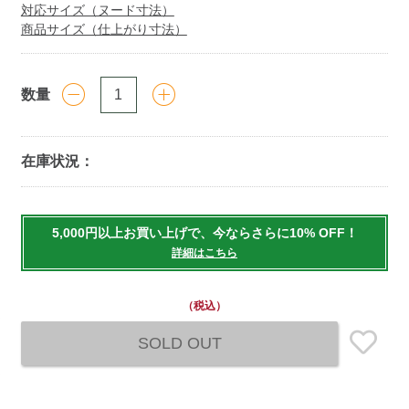
対応サイズ（ヌード寸法）
商品サイズ（仕上がり寸法）
数量
在庫状況：
Add
to
5,000円以上お買い上げで、今ならさらに10% OFF！
cart
詳細はこちら
options
（税込）
SOLD OUT