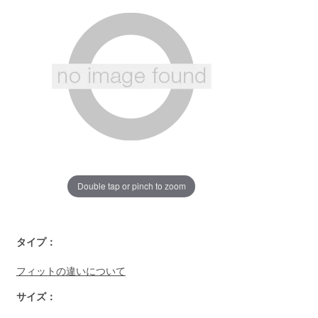
じ
ペ
ー
ジ
の
リ
ン
ク。
Double tap or pinch to zoom
https://www.llbean.co.jp/mens/tops/fleece/g/P130249.html
タイプ：
フィットの違いについて
サイズ：