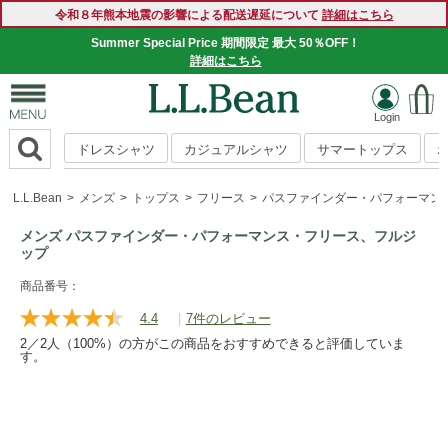
令和８年熊本地震の影響による配送遅延について
詳細はこちら
Summer Special Price 期間限定 最大 50％OFF！
詳細はこちら
ドレスシャツ
カジュアルシャツ
サマートップス
L.L.Bean
メンズ
トップス
フリース
パスファインダー・パフォーマン
メンズ パスファインダー・パフォーマンス・フリース、フルジ
ップ
https://www.llbean.co.jp/mens/tops/fleece/g/P130249.html
商品番号：
4.4
|
7件のレビュー
レ
ビ
2／2人（100%）の方がこの商品をおすすめできると評価していま
ュ
す。
ー
を
読
む.
同