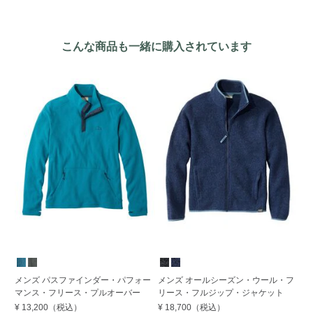
こんな商品も一緒に購入されています
S
メンズ パスファインダー・パフォー
メンズ オールシーズン・ウール・フ
メ
マンス・フリース・プルオーバー
リース・フルジップ・ジャケット
ー
ッ
¥ 13,200
（税込）
¥ 18,700
（税込）