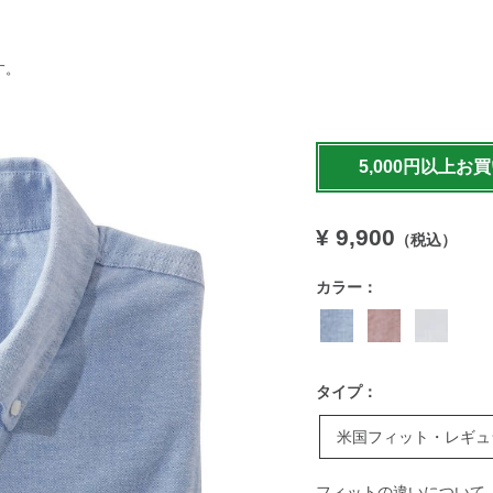
す。
https://www.llbean.co.jp/
shirts/g/P124760.html
5,000円以上お
¥ 9,900
（税込）
カラー：
タイプ：
米国フィット・レギュ
フィットの違いについて