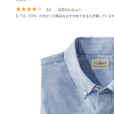
shirts/g/P124760.html
4.0
|
11件のレビュー
レ
ビ
5／7人（71%）の方がこの商品をおすすめできると評価していま
ュ
ー
を
読
む.
同
じ
ペ
ー
ジ
の
リ
ン
ク。