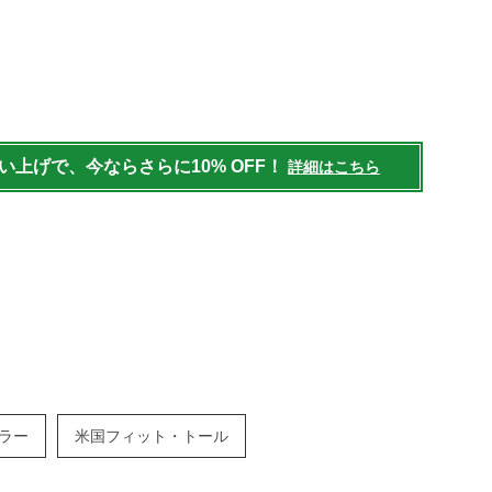
mens/tops/casual-
買い上げで、今ならさらに10% OFF！
詳細はこちら
ラー
米国フィット・トール