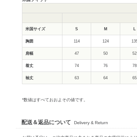
米国サイズ
S
M
L
胸囲
114
124
13
肩幅
47
50
52
着丈
74
76
78
袖丈
63
64
65
*数値はすべておおよその値です。
配送＆返品について
Delivery & Return