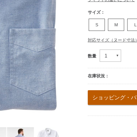
サイズ：
S
M
L
対応サイズ（ヌード寸法
数量
在庫状況：
Add
to
ショッピング・バ
cart
options