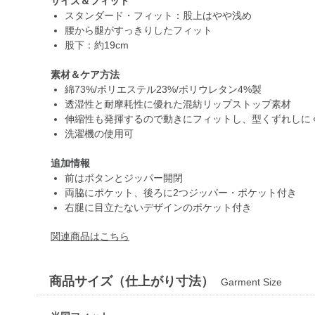
サイズ＆フィット
スタンダード・フィット：股上はやや浅め
腰から腿がすっきりしたフィット
股下：約19cm
素材＆ケア方法
綿73%/ポリエステル23%/ポリウレタン4%製
透湿性と耐摩耗性に優れた混紡リップストップ素材
伸縮性も発揮するので動きにフィットし、型くずれしに
洗濯機の使用可
追加情報
前はボタンとジッパー開閉
両脇にポケット、後ろに2つジッパー・ポケット付き
右腿に目立たないデザインのポケット付き
関連商品はこちら
商品サイズ（仕上がり寸法）
Garment Size