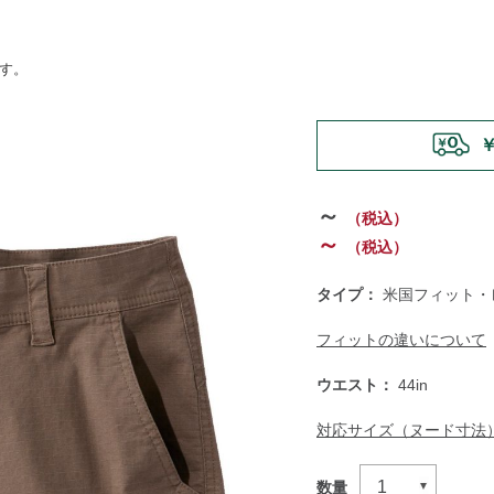
ます。
https://www.llbean.co.jp/
メン
￥
bottoms/g/P129246.html
～
（税込）
～
（税込）
タイプ：
米国フィット・
フィットの違いについて
ウエスト：
44in
対応サイズ（ヌード寸法
数量