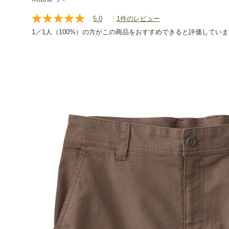
bottoms/g/P129246.html
5.0
|
1件のレビュー
レ
ビ
1／1人（100%）の方がこの商品をおすすめできると評価してい
ュ
ー
を
読
む.
同
じ
ペ
ー
ジ
の
リ
ン
ク。