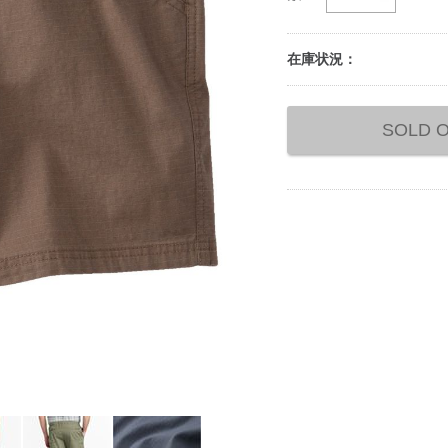
在庫状況：
Add
to
SOLD 
cart
options