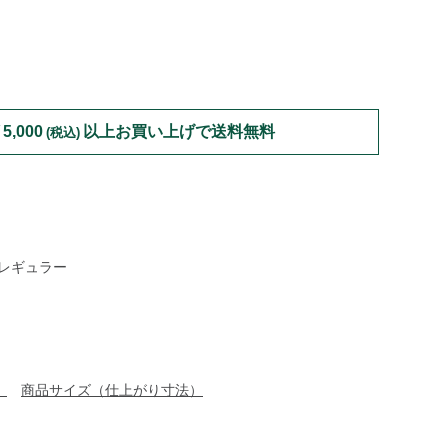
mens/bottoms/short-
バー限定｜店舗受け取りサービス開始
5,000
以上お買い上げで送料無料
(税込)
レギュラー
）
商品サイズ（仕上がり寸法）