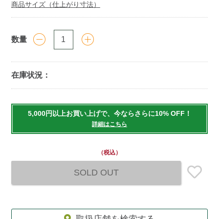
商品サイズ（仕上がり寸法）
数量
在庫状況：
Add
to
5,000円以上お買い上げで、今ならさらに10% OFF！
cart
詳細はこちら
options
（税込）
SOLD OUT
取扱店舗を検索する