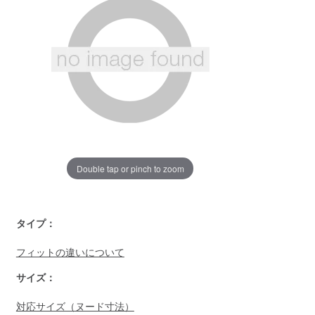
ジ
の
リ
ン
ク。
Double tap or pinch to zoom
https://www.llbean.co.jp/mens/bottoms/casual-
タイプ：
bottoms/g/BQK065090.html
フィットの違いについて
サイズ：
対応サイズ（ヌード寸法）