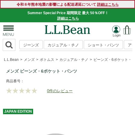
令和８年熊本地震の影響による配送遅延について
詳細はこちら
Summer Special Price 期間限定 最大 50％OFF！
詳細はこちら
ジーンズ
カジュアル・チノ
ショート・パンツ
ア
L.L.Bean
メンズ
ボトムス
カジュアル・チノ
ビーンズ・6ポケット・
メンズ ビーンズ・6ポケット・パンツ
https://www.llbean.co.jp/mens/bottoms/casual-
商品番号：
bottoms/g/BQK065090.html
0件のレビュー
評
価
値
な
JAPAN
EDITION
し.
同
じ
ペ
ー