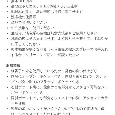
撥水加工済み
裏地はポリエステル100%製メッシュ素材
肌離れが良く、暑い季節も快適に過ごせます
洗濯機の使用可
単品でお洗いください
中性洗剤をご使用ください
生成り、淡色系の色物は無蛍光洗剤をご使用ください
洗濯の後はそのままにせず、よく絞り形を整えて、すみやか
に干してください
撥水効果が弱くなりましたら市販の撥水スプレーでお手入れ
するか、クリーニング店にご相談ください
追加情報
細番手の糸を使用しているため、発色の良い仕上がり
両脇にオープン・ポケット付き、両腿と後ろに2つ、スナッ
プ・ボタン開閉のフラップ・ポケット付き
右腿ポケット裏に、股側のまち部分からアクセス可能なジッ
パー・ポケット付き
両腿ポケットのまち部分とウエストの内側にアクセントカラ
ーを使用
容量の多いポケットがたくさんついているので収納力に優
れ、ルックスにもこだわりの仕上がり