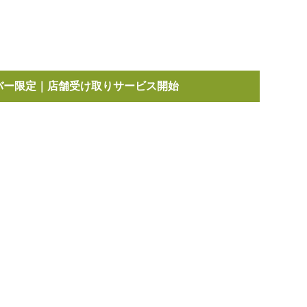
kids/babies/tops/g/P129759.html
バー限定｜店舗受け取りサービス開始
5,000
以上お買い上げで送料無料
(税込)