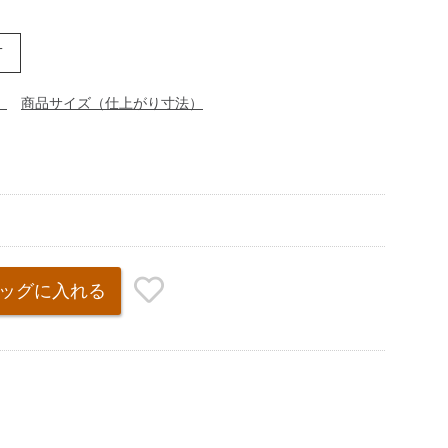
T
）
商品サイズ（仕上がり寸法）
ッグ
に入れる