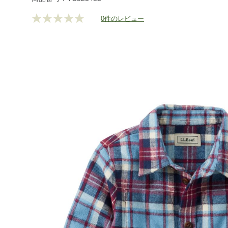
0件のレビュー
評
価
値
な
し.
同
じ
ペ
ー
ジ
の
リ
ン
ク。