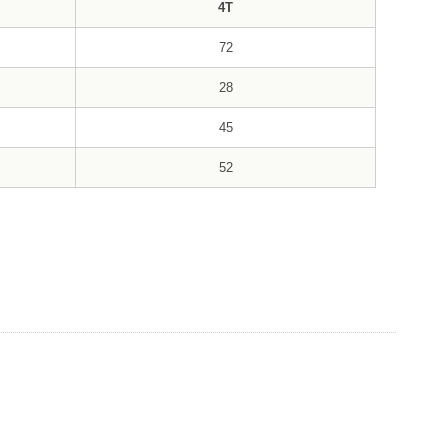
4T
72
28
45
52