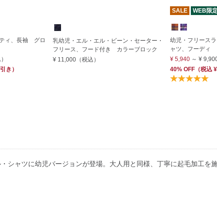
SALE
WEB限
ティ、長袖 グロ
幼児・フリースラ
乳幼児・エル・エル・ビーン・セーター・
ャツ、フーディ
フリース、フード付き カラーブロック
込）
¥ 5,940
～
¥ 9,90
¥ 11,000
（税込）
引き）
40% OFF
（
税込
¥
ル・シャツに幼児バージョンが登場。大人用と同様、丁寧に起毛加工を