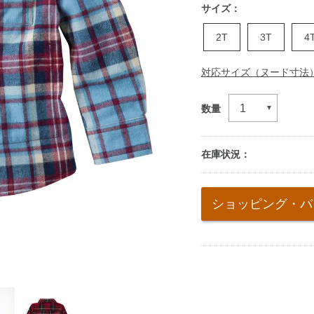
サイズ：
2T
3T
4
対応サイズ（ヌード寸法
数量
在庫状況：
Add
to
ショッピング・バ
cart
options