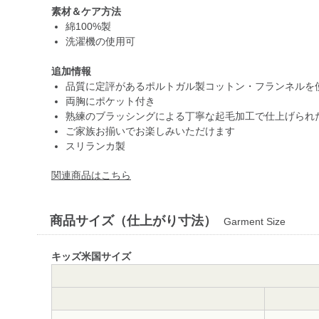
素材＆ケア方法
綿100%製
洗濯機の使用可
追加情報
品質に定評があるポルトガル製コットン・フランネルを
両胸にポケット付き
熟練のブラッシングによる丁寧な起毛加工で仕上げられ
ご家族お揃いでお楽しみいただけます
スリランカ製
関連商品はこちら
商品サイズ（仕上がり寸法）
Garment Size
キッズ米国サイズ