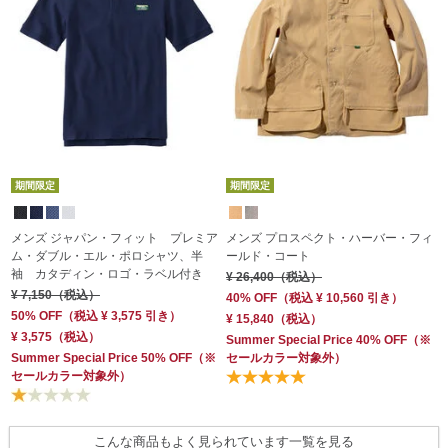
期間限定
期間限定
メンズ ジャパン・フィット プレミア
メンズ プロスペクト・ハーバー・フィ
ム・ダブル・エル・ポロシャツ、半
ールド・コート
袖 カタディン・ロゴ・ラベル付き
¥ 26,400
（税込）
¥ 7,150
（税込）
¥
40% OFF
（
税込
¥ 10,560
引き）
50% OFF
（
税込
¥ 3,575
引き）
¥ 15,840
（税込）
¥ 3,575
（税込）
¥
Summer Special Price 40% OFF
（※
Summer Special Price 50% OFF
（※
セールカラー対象外）
S
セールカラー対象外）
こんな商品もよく見られています一覧を見る