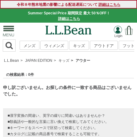
令和８年熊本地震の影響による配送遅延について
詳細はこちら
5,000円以上お買い上げで、今ならさらに10% OFF！
Summer Special Price 期間限定 最大 50％OFF！
詳細はこちら
詳細はこちら
メンズ
ウィメンズ
キッズ
アウトドア
フット
L.L.Bean
JAPAN EDITION
キッズ
アウター
の検索結果：0件
申し訳ございません。お探しの条件に一致する商品はございません
でした。
■漢字変換の間違い、英字の綴りに間違いはありませんか？
■類義語や一般的な言葉に言い換えて検索してみてください。
■キーワードをスペースで区切って検索してください。
■カタログに記載の商品番号で検索することも可能です。