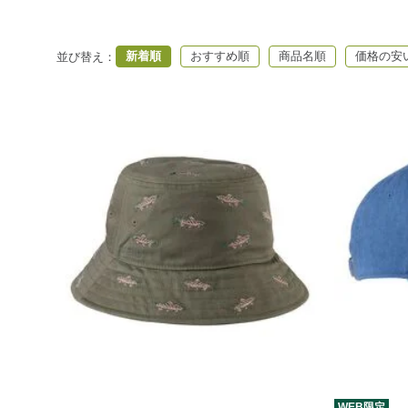
新着順
おすすめ順
商品名順
価格の安
並び替え
：
WEB限定