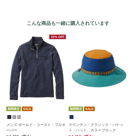
こんな商品も一緒に購入されています
20% OFF
期間限定
SALE
期間限定
SALE
S
メンズ ボールド・コースト・プルオ
マウンテン・クラシック・バケッ
エ
ーバー
ト・ハット、カラーブロック
イ