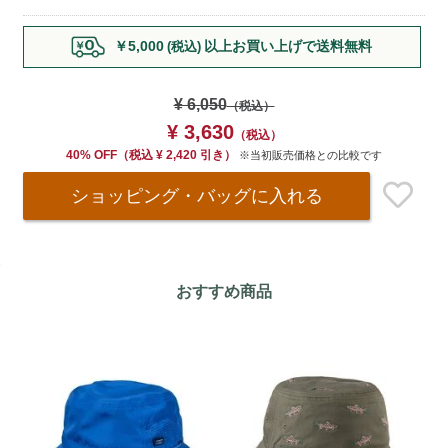
Add
￥5,000
以上お買い上げで送料無料
(税込)
to
cart
options
¥ 6,050
（税込）
¥ 3,630
（税込）
40% OFF
（
税込
¥ 2,420 引き）
※当初販売価格との比較です
ショッピング・バッグ
に入れる
おすすめ商品