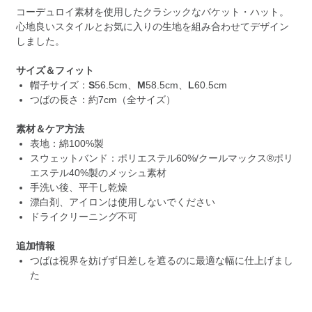
コーデュロイ素材を使用したクラシックなバケット・ハット。
心地良いスタイルとお気に入りの生地を組み合わせてデザイン
しました。
サイズ＆フィット
帽子サイズ：
S
56.5cm、
M
58.5cm、
L
60.5cm
つばの長さ：約7cm（全サイズ）
素材＆ケア方法
表地：綿100%製
スウェットバンド：ポリエステル60%/クールマックス®ポリ
エステル40%製のメッシュ素材
手洗い後、平干し乾燥
漂白剤、アイロンは使用しないでください
ドライクリーニング不可
追加情報
つばは視界を妨げず日差しを遮るのに最適な幅に仕上げまし
た