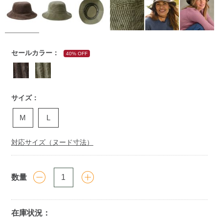
https://www.llbean.co.jp/mens/accessories/hat-
セールカラー：
40% OFF
cap/g/P20010118.html
サイズ：
M
L
対応サイズ（ヌード寸法）
数量
在庫状況：