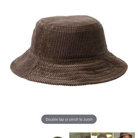
ペ
ー
ジ
の
リ
ン
ク。
Double tap or pinch to zoom