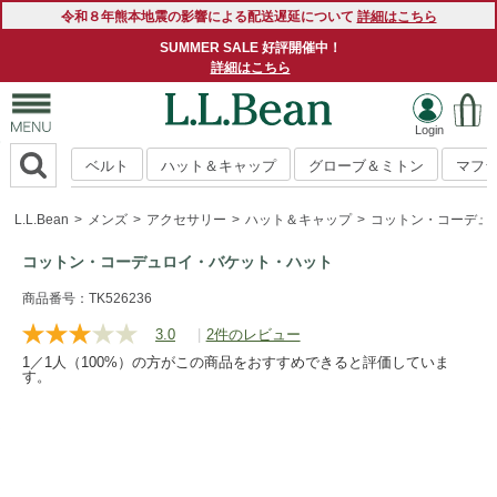
令和８年熊本地震の影響による配送遅延について
詳細はこちら
SUMMER SALE 好評開催中！
詳細はこちら
ベルト
ハット＆キャップ
グローブ＆ミトン
マフ
L.L.Bean
メンズ
アクセサリー
ハット＆キャップ
コットン・コーデュ
コットン・コーデュロイ・バケット・ハット
https://www.llbean.co.jp/mens/accessories/hat-
商品番号：TK526236
cap/g/P20010118.html
3.0
|
2件のレビュー
レ
ビ
1／1人（100%）の方がこの商品をおすすめできると評価していま
ュ
す。
ー
を
読
む.
同
じ