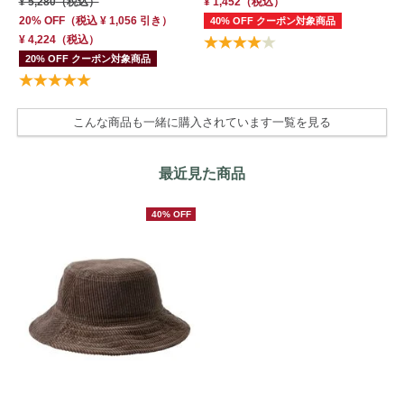
¥ 5,280
（税込）
¥ 1,452
（税込）
¥ 
20% OFF
（
税込
¥ 1,056
引き）
40% OFF クーポン対象商品
40
¥ 4,224
（税込）
¥ 
20% OFF クーポン対象商品
こんな商品も一緒に購入されています一覧を見る
最近見た商品
40% OFF