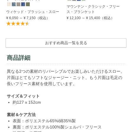
マウンテン・クラシック・フリー
ウ
ウィケッド・プラッシュ・スロー
ス・ブランケット
パ
¥ 6,050
～
¥ 7,150
（税込）
¥ 12,100
～
¥ 15,400
（税込）
¥ 
おすすめ商品一覧を見る
商品詳細
異なる2つの素材のリバーシブルでお楽しみいただけるスロー。
片面はとてもソフトなジャージー・ニット、もう片面は毛足の
長いフリース素材を使用しています。
サイズ＆フィット
約127 x 152cm
素材＆ケア方法
表面：ポリエステル65%/綿35%製
裏面：ポリエステル100%製シェルパ・フリース