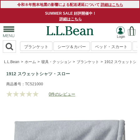
令和８年熊本地震の影響による配送遅延について
詳細はこちら
SUMMER SALE 好評開催中！
詳細はこちら
ブランケット
シーツ＆カバー
ベッド・スカート
L.L.Bean
ホーム
寝具・クッション
ブランケット
1912 スウェットシ
1912 スウェットシャツ・スロー
https://www.llbean.co.jp/homegoods/bedding/blankets/g/P1
商品番号：TC521000
0件のレビュー
評
価
値
な
し.
同
じ
ペ
ー