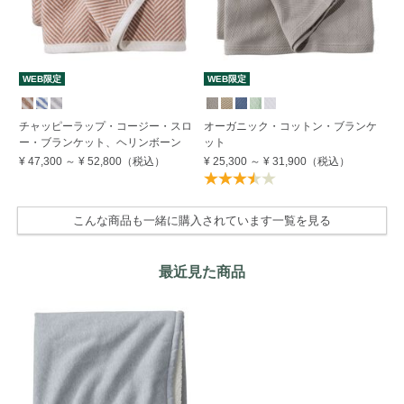
WEB限定
WEB限定
W
チャッピーラップ・コージー・スロ
オーガニック・コットン・ブランケ
コ
ー・ブランケット、ヘリンボーン
ット
¥ 
¥ 47,300
～
¥ 52,800
（税込）
¥ 25,300
～
¥ 31,900
（税込）
こんな商品も一緒に購入されています一覧を見る
最近見た商品