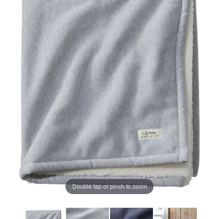
ジ
の
リ
ン
ク。
Double tap or pinch to zoom