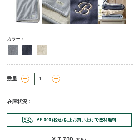
https://www.llbean.co.jp/homegoods/bedding/blankets/g/P1
カラー：
数量
在庫状況：
Add
メンバー限定｜店舗受け取りサービス開始
￥5,000
以上お買い上げで送料無料
(税込)
to
cart
options
¥ 7,700
（税込）