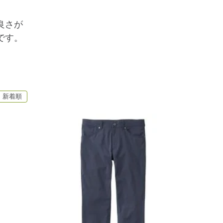
良さが
です。
新着順