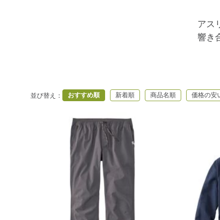
アス
響き
おすすめ順
新着順
商品名順
価格の安
並び替え
：