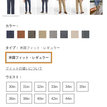
https://www.llbean.co.jp/mens/bottoms/active-
カラー：
bottoms/g/P125227.html
タイプ：
米国フィット・レギュラー
米国フィット・レギュラー
フィットの違いについて
ウエスト：
30in
31in
32in
33in
34in
35in
36in
38in
40in
42in
44in