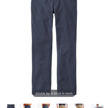
ペ
ー
ジ
の
リ
ン
ク。
Double tap or pinch to zoom