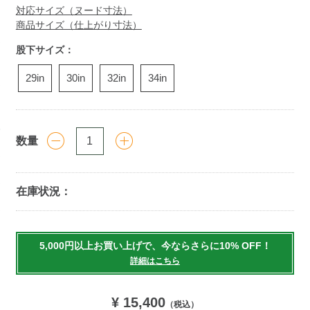
対応サイズ（ヌード寸法）
商品サイズ（仕上がり寸法）
股下サイズ：
29in
30in
32in
34in
数量
在庫状況：
Add
to
5,000円以上お買い上げで、今ならさらに10% OFF！
cart
詳細はこちら
options
¥ 15,400
（税込）