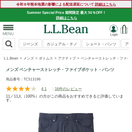
令和８年熊本地震の影響による配送遅延について
詳細はこちら
Summer Special Price 期間限定 最大 50％OFF！
詳細はこちら
ジーンズ
カジュアル・チノ
ショート・パンツ
ア
L.L.Bean
メンズ
ボトムス
アクティブ
ベンチャーストレッチ・ファイ
メンズ ベンチャーストレッチ・ファイブポケット・パンツ
https://www.llbean.co.jp/mens/bottoms/active-
商品番号：TC513196
bottoms/g/P125227.html
4.1
|
16件のレビュー
レ
ビ
11／11人（100%）の方がこの商品をおすすめできると評価していま
ュ
す。
ー
を
読
む.
同
じ