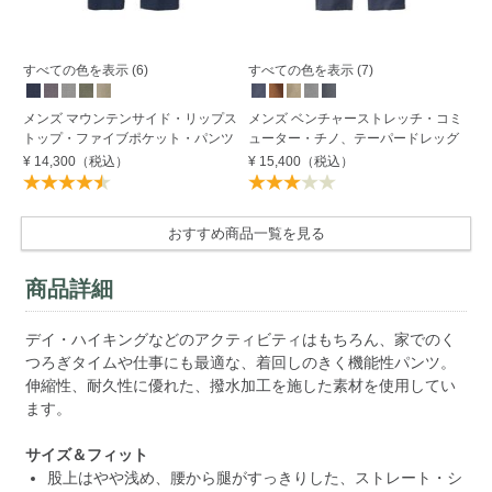
すべての色を表示 (6)
すべての色を表示 (7)
メ
メンズ マウンテンサイド・リップス
メンズ ベンチャーストレッチ・コミ
ツ
トップ・ファイブポケット・パンツ
ューター・チノ、テーパードレッグ
レ
¥ 14,300
（税込）
¥ 15,400
（税込）
¥ 
おすすめ商品一覧を見る
商品詳細
デイ・ハイキングなどのアクティビティはもちろん、家でのく
つろぎタイムや仕事にも最適な、着回しのきく機能性パンツ。
伸縮性、耐久性に優れた、撥水加工を施した素材を使用してい
ます。
サイズ＆フィット
股上はやや浅め、腰から腿がすっきりした、ストレート・シ