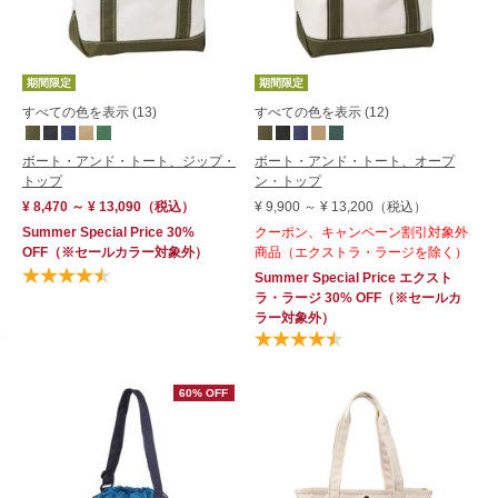
在庫順
新着順
期間限定
期間限定
すべての色を表示 (13)
すべての色を表示 (12)
ボート・アンド・トート、ジップ・
ボート・アンド・トート、オープ
トップ
ン・トップ
¥ 8,470 ～ ¥ 13,090
（税込）
¥ 9,900
～
¥ 13,200
（税込）
Summer Special Price 30%
クーポン、キャンペーン割引対象外
OFF
（※セールカラー対象外）
商品（エクストラ・ラージを除く）
Summer Special Price
エクスト
ラ・ラージ
30% OFF
（※セールカ
ラー対象外）
60% OFF