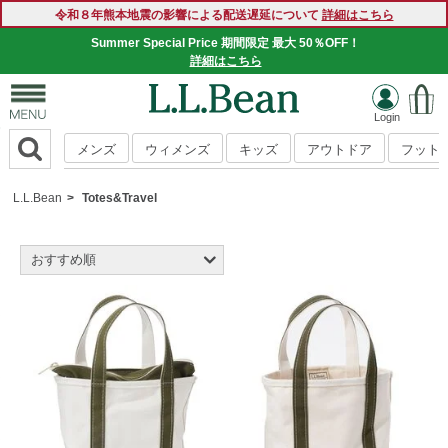
令和８年熊本地震の影響による配送遅延について
詳細はこちら
Summer Special Price 期間限定 最大 50％OFF！
詳細はこちら
メンズ
ウィメンズ
キッズ
アウトドア
フット
L.L.Bean
Totes&Travel
おすすめ順
新着順
商品名順
価格の安い順
価格の高い順
レビュー評価順
売れてる順