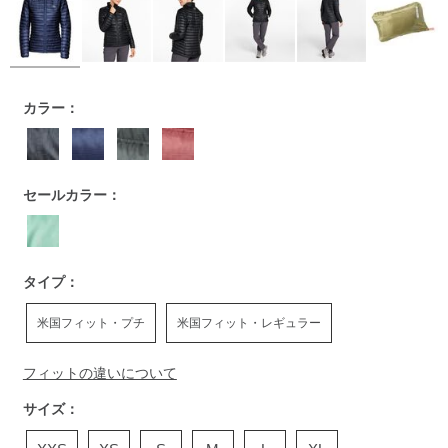
https://www.llbean.co.jp/womens/outer/down/g/P122698.htm
カラー：
セールカラー：
タイプ：
米国フィット・プチ
米国フィット・レギュラー
フィットの違いについて
サイズ：