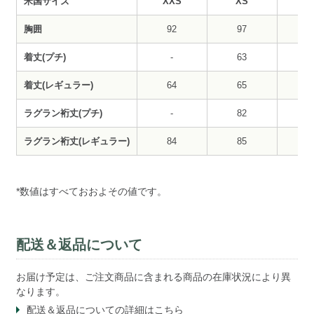
米国サイズ
XXS
XS
胸囲
92
97
1
着丈(プチ)
-
63
6
着丈(レギュラー)
64
65
6
ラグラン裄丈(プチ)
-
82
8
ラグラン裄丈(レギュラー)
84
85
8
*数値はすべておおよその値です。
配送＆返品について
お届け予定は、ご注文商品に含まれる商品の在庫状況により異
なります。
配送＆返品についての
詳細はこちら