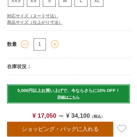
XXS
XS
S
M
L
XL
対応サイズ（ヌード寸法）
商品サイズ（仕上がり寸法）
数量
在庫状況：
Add
to
5,000円以上お買い上げで、今ならさらに10% OFF！
cart
詳細はこちら
options
¥ 17,050
～
¥ 34,100
（税込）
ショッピング・バッグ
に入れる