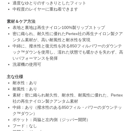
適度なゆとりのすっきりとしたフィット
中程度のレイヤーに重ね着できます
素材＆ケア方法
表地と裏地は再生ナイロン100%製リップストップ
密に織られ、耐久性に優れたPertex社の再生ナイロン製クア
ンタム素材が、高い耐風性と耐水性を実現
中綿に、撥水性と復元性を誇る850フィルパワーのダウンテ
ック™ダウンを使用し、濡れた状態でも暖かさを失わず、高
いパフォーマンスを発揮
洗濯機の使用可
主な仕様
耐水性：あり
耐風性：あり
素材：密に織られ耐久性、耐水性、耐風性に優れた、Pertex
社の再生ナイロン製クアンタム素材
中綿：あり（撥水性のある850フィル・パワーのダウンテッ
ク™ダウン）
ポケット：両脇と左内側（ジッパー開閉）
フード：なし