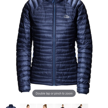
ペ
ー
ジ
の
リ
ン
ク。
Double tap or pinch to zoom