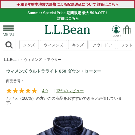
令和８年熊本地震の影響による配送遅延について
詳細はこちら
Summer Special Price 期間限定 最大 50％OFF！
詳細はこちら
メンズ
ウィメンズ
キッズ
アウトドア
フット
L.L.Bean
ウィメンズ
アウター
ウィメンズ ウルトラライト 850 ダウン・セーター
https://www.llbean.co.jp/womens/outer/down/g/P122698.htm
商品番号：
4.9
|
13件のレビュー
レ
ビ
7／7人（100%）の方がこの商品をおすすめできると評価していま
ュ
す。
ー
を
読
む.
同
じ