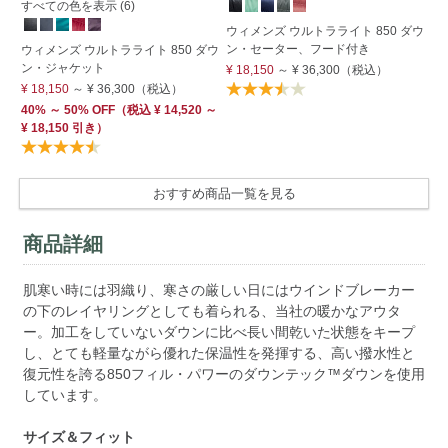
すべての色を表示 (6)
ウィメンズ ウルトラライト 850 ダウ
ウ
ン・セーター、フード付き
ウィメンズ ウルトラライト 850 ダウ
ェ
ン・ジャケット
¥ 18,150
～
¥ 36,300
（税込）
¥ 
¥ 18,150
～
¥ 36,300
（税込）
40% ～ 50% OFF
（
税込
¥ 14,520 ～
¥ 18,150 引き）
おすすめ商品一覧を見る
商品詳細
肌寒い時には羽織り、寒さの厳しい日にはウインドブレーカー
の下のレイヤリングとしても着られる、当社の暖かなアウタ
ー。加工をしていないダウンに比べ長い間乾いた状態をキープ
し、とても軽量ながら優れた保温性を発揮する、高い撥水性と
復元性を誇る850フィル・パワーのダウンテック™ダウンを使用
しています。
サイズ＆フィット