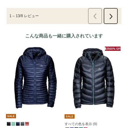
こんな商品も一緒に購入されています
最大60% OFF
SALE
SALE
S
すべての色を表示 (9)