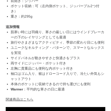
前開き：ジッパー
ポケット収納：可（左内側ポケット、ジッパープル2つ付
き）
重さ：約295g
追加情報
肌寒い時には羽織り、寒さの厳しい日にはウインドブレーカ
ーの下のレイヤリングとしても最適
旅行やさまざまなアクティビティ、季節の変わり目にも便利
ユニークなキルティング・パターンで、スマートなルックス
を実現
サイドパネルが動きやすさと快適さをプラス
両サイドにジッパー・ポケット付き
左胸に貴重品にも便利な内ポケット付き
袖口はゴム入り、裾はドローコード入りで、冷たい外気もシ
ャットアウト
本体のポケットに収納できるので持ち運びにも便利
Warmer
：平均的な寒さの日に最適
関連商品はこちら