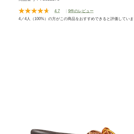
4.7
|
9件のレビュー
レ
ビ
4／4人（100%）の方がこの商品をおすすめできると評価してい
ュ
ー
を
読
む.
同
じ
ペ
ー
ジ
の
リ
ン
ク。