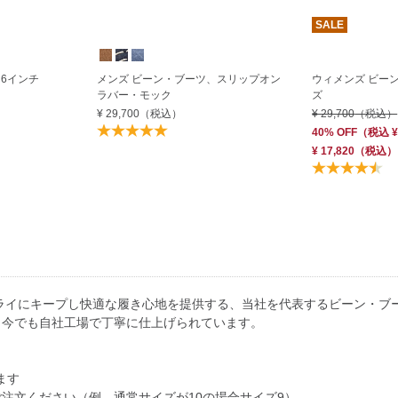
SALE
6インチ
メンズ ビーン・ブーツ、スリップオン
ウィメンズ ビー
ラバー・モック
ズ
¥ 29,700
（税込）
¥ 29,700
（税込）
40% OFF
（
税込
¥
¥ 17,820
（税込）
ドライにキープし快適な履き心地を提供する、当社を代表するビーン・ブ
。今でも自社工場で丁寧に仕上げられています。
ます
注文ください（例、通常サイズが10の場合サイズ9）