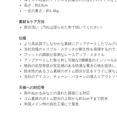
高さ：約13cm
一足の重さ：約1.4kg
素材＆ケア方法
部分洗い（汚れは湿らせた布で拭いてください）
仕様
より高品質でしなやかな素材にアップデートしたフルグ
当社自慢のトリプル・ステッチが耐久性を発揮するので
フィットの調節が容易なレースアップ・スタイル
アップデートした取り外し可能な2層構造のインソール
独自の足型形状が安定感のある快適な履き心地を提供し
防水性のあるゴム素材のボトム部分が足をドライに保ち
当社のアイコン、チェーン・パターンの溝入りアウトソ
天候への対応等
雨やぬかるみなどの濡れた路面にも対応
ゴム素材のボトム部分の上部から約1cm下まで防水
米国メイン州の自社工場にて製造