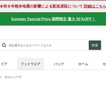
令和８年熊本地震の影響による配送遅延について
詳細はこち
Summer Special Price 期間限定 最大 50％OFF！
SUMMER SALE 好評開催中！
検索
トドア
フットウエア
バッグ
ホーム
セ
ツ、ガムシューズ
tml