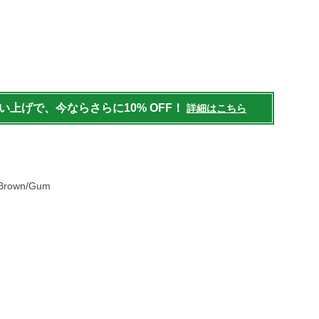
/mens/shoes/beanboots/g/P129448.html
買い上げで、今ならさらに10% OFF！
詳細はこちら
 Brown/Gum
）