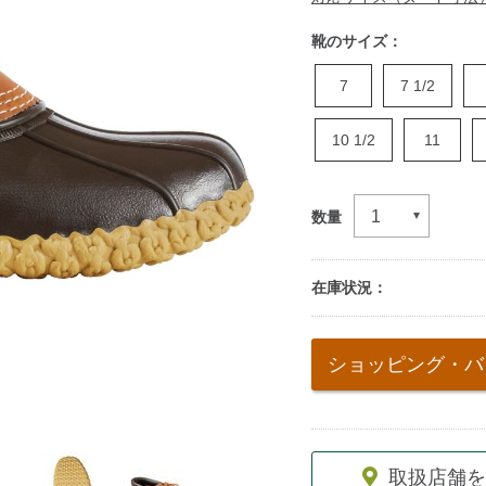
靴のサイズ：
7
7 1/2
10 1/2
11
数量
在庫状況：
Add
to
ショッピング・バ
cart
options
取扱店舗を