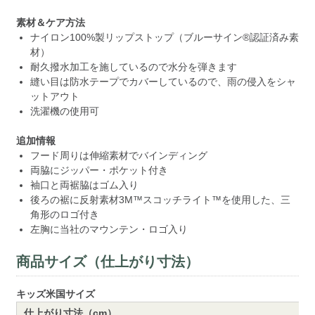
素材＆ケア方法
ナイロン100%製リップストップ（ブルーサイン®認証済み素
材）
耐久撥水加工を施しているので水分を弾きます
縫い目は防水テープでカバーしているので、雨の侵入をシャ
ットアウト
洗濯機の使用可
追加情報
フード周りは伸縮素材でバインディング
両脇にジッパー・ポケット付き
袖口と両裾脇はゴム入り
後ろの裾に反射素材3M™スコッチライト™を使用した、三
角形のロゴ付き
左胸に当社のマウンテン・ロゴ入り
商品サイズ（仕上がり寸法）
キッズ米国サイズ
仕上がり寸法（cm）