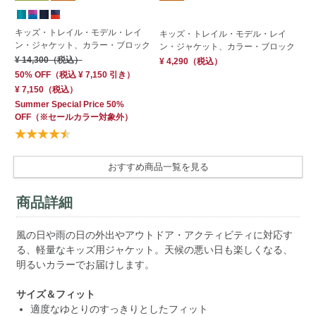
キッズ・トレイル・モデル・レイ
キ
キッズ・トレイル・モデル・レイ
ン・ジャケット、カラー・ブロック
ン
ン・ジャケット、カラー・ブロック
ジ
¥ 14,300
（税込）
¥ 4,290
（税込）
¥ 
50% OFF
（
税込
¥ 7,150
引き）
50
¥ 7,150
（税込）
¥ 
Summer Special Price 50%
OFF
（※セールカラー対象外）
Su
OF
おすすめ商品一覧を見る
商品詳細
風の日や雨の日の外出やアウトドア・アクティビティに対応す
る、軽量なキッズ用ジャケット。天候の悪い日も楽しくなる、
明るいカラーでお届けします。
サイズ＆フィット
適度なゆとりのすっきりとしたフィット