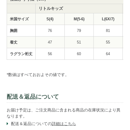
リトルキッズ
ビ
米国サイズ
S(4)
M(5-6)
L(6X/7)
胸囲
76
79
81
着丈
47
51
55
ラグラン裄丈
56
60
64
*数値はすべておおよその値です。
配送＆返品について
お届け予定は、ご注文商品に含まれる商品の在庫状況により異
なります。
配送＆返品についての
詳細はこちら