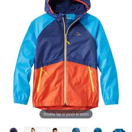
ペ
ー
ジ
の
リ
ン
ク。
Double tap or pinch to zoom