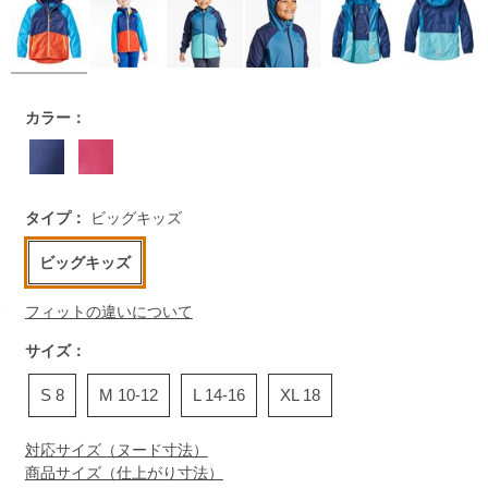
https://www.llbean.co.jp/kids/kids-
カラー：
outer/wind-
rain/g/P125170.html
タイプ：
ビッグキッズ
ビッグキッズ
フィットの違いについて
サイズ：
S 8
M 10-12
L 14-16
XL 18
対応サイズ（ヌード寸法）
商品サイズ（仕上がり寸法）