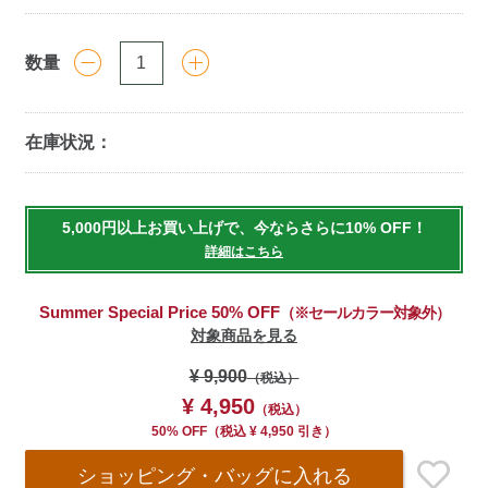
数量
在庫状況：
Add
to
5,000円以上お買い上げで、今ならさらに10% OFF！
cart
詳細はこちら
options
Summer Special Price 50% OFF
（※セールカラー対象外）
対象商品を見る
¥ 9,900
（税込）
¥ 4,950
（税込）
50% OFF
（
税込
¥ 4,950 引き）
ショッピング・バッグ
に入れる