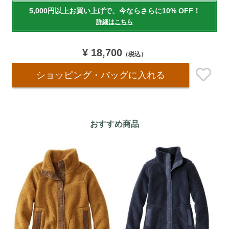
to
5,000円以上お買い上げで、今ならさらに10% OFF！
cart
詳細はこちら
options
¥ 18,700
（税込）
ショッピング・バッグ
に入れる
おすすめ商品