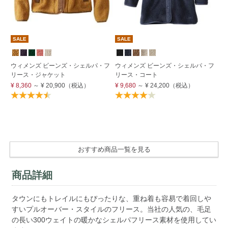
SALE
SALE
S
ウィメンズ ビーンズ・シェルパ・フ
ウィメンズ ビーンズ・シェルパ・フ
ウ
リース・ジャケット
リース・コート
ー
ブ
¥ 8,360
～
¥ 20,900
（税込）
¥ 9,680
～
¥ 24,200
（税込）
¥ 
60
¥ 
おすすめ商品一覧を見る
商品詳細
タウンにもトレイルにもぴったりな、重ね着も容易で着回しや
すいプルオーバー・スタイルのフリース。当社の人気の、毛足
の長い300ウェイトの暖かなシェルパフリース素材を使用してい