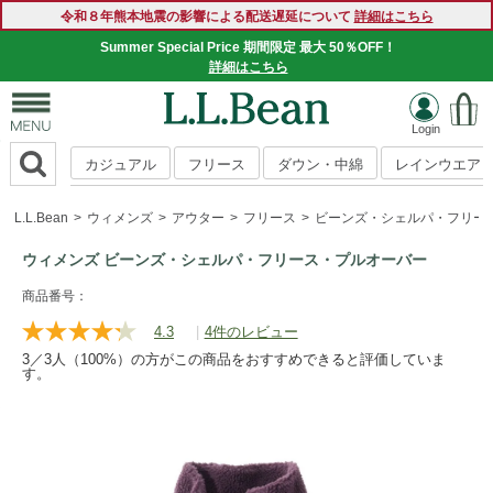
令和８年熊本地震の影響による配送遅延について
詳細はこちら
Summer Special Price 期間限定 最大 50％OFF！
詳細はこちら
カジュアル
フリース
ダウン・中綿
レインウエア
L.L.Bean
ウィメンズ
アウター
フリース
ビーンズ・シェルパ・フリー
ウィメンズ ビーンズ・シェルパ・フリース・プルオーバー
https://www.llbean.co.jp/womens/outer/fleece/g/P127798.htm
商品番号：
4.3
|
4件のレビュー
レ
ビ
3／3人（100%）の方がこの商品をおすすめできると評価していま
ュ
す。
ー
を
読
む.
同
じ