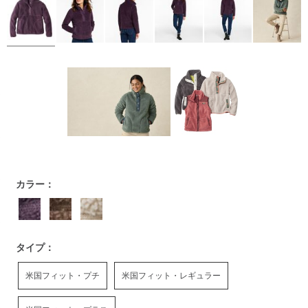
https://www.llbean.co.jp/womens/outer/fleece/g/P127798.ht
カラー：
タイプ：
米国フィット・プチ
米国フィット・レギュラー