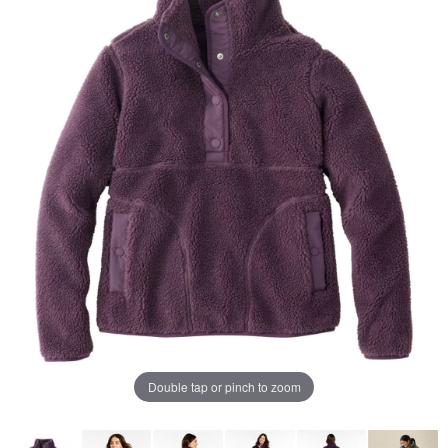
ペ
ー
ジ
の
リ
ン
ク。
Double tap or pinch to zoom