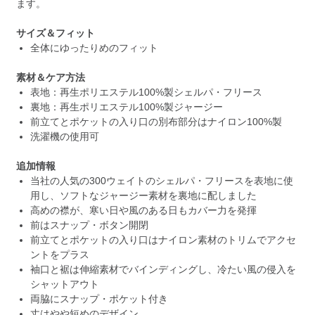
ます。
サイズ＆フィット
全体にゆったりめのフィット
素材＆ケア方法
表地：再生ポリエステル100%製シェルパ・フリース
裏地：再生ポリエステル100%製ジャージー
前立てとポケットの入り口の別布部分はナイロン100%製
洗濯機の使用可
追加情報
当社の人気の300ウェイトのシェルパ・フリースを表地に使
用し、ソフトなジャージー素材を裏地に配しました
高めの襟が、寒い日や風のある日もカバー力を発揮
前はスナップ・ボタン開閉
前立てとポケットの入り口はナイロン素材のトリムでアクセ
ントをプラス
袖口と裾は伸縮素材でバインディングし、冷たい風の侵入を
シャットアウト
両脇にスナップ・ポケット付き
丈はやや短めのデザイン