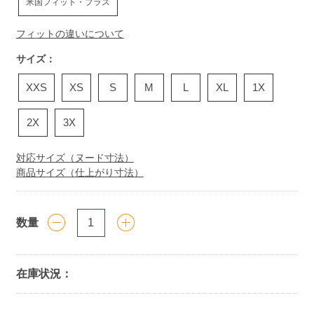
米国フィット・プラス
フィットの違いについて
サイズ：
XXS
XS
S
M
L
XL
1X
2X
3X
対応サイズ（ヌード寸法）
商品サイズ（仕上がり寸法）
数量
在庫状況：
Add