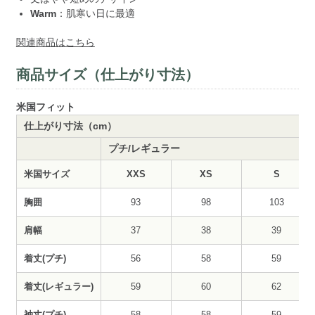
Warm
：肌寒い日に最適
関連商品はこちら
商品サイズ（仕上がり寸法）
米国フィット
仕上がり寸法（cm）
プチ/レギュラー
米国サイズ
XXS
XS
S
胸囲
93
98
103
肩幅
37
38
39
着丈(プチ)
56
58
59
着丈(レギュラー)
59
60
62
袖丈(プチ)
58
58
59