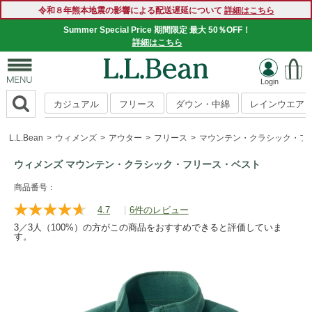
令和８年熊本地震の影響による配送遅延について
詳細はこちら
Summer Special Price 期間限定 最大 50％OFF！
詳細はこちら
カジュアル
フリース
ダウン・中綿
レインウエア
L.L.Bean
ウィメンズ
アウター
フリース
マウンテン・クラシック・フ
ウィメンズ マウンテン・クラシック・フリース・ベスト
https://www.llbean.co.jp/womens/outer/fleece/g/P120876.htm
商品番号：
4.7
|
6件のレビュー
レ
ビ
3／3人（100%）の方がこの商品をおすすめできると評価していま
ュ
す。
ー
を
読
む.
同
じ