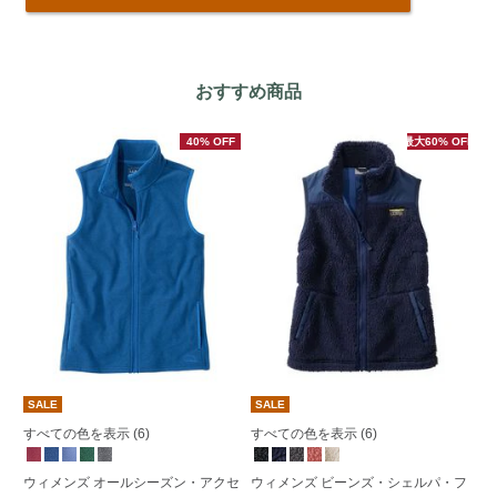
おすすめ商品
40% OFF
最大60% OFF
SALE
SALE
S
すべての色を表示 (6)
すべての色を表示 (6)
ウ
ウィメンズ オールシーズン・アクセ
ウィメンズ ビーンズ・シェルパ・フ
ー