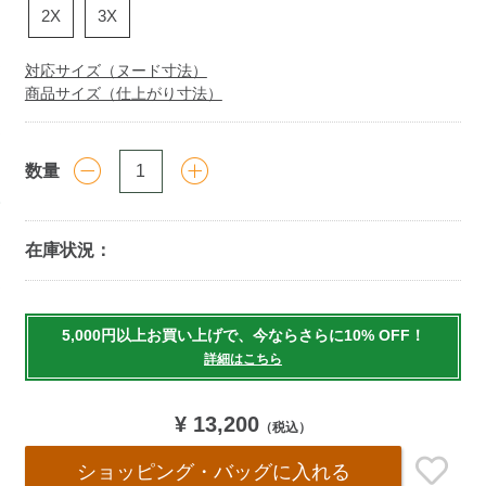
2X
3X
対応サイズ（ヌード寸法）
商品サイズ（仕上がり寸法）
数量
在庫状況：
Add
to
5,000円以上お買い上げで、今ならさらに10% OFF！
cart
詳細はこちら
options
¥ 13,200
（税込）
ショッピング・バッグ
に入れる