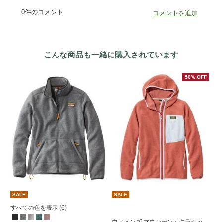
こんな商品も一緒に購入されています
50% OFF
SALE
SALE
S
すべての色を表示 (6)
ウ
ウィメンズ マウンテン・クラシッ