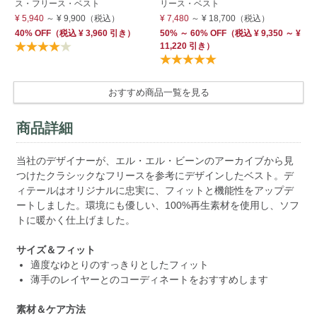
ス・フリース・ベスト
リース・ベスト
¥ 
¥ 5,940
～
¥ 9,900
（税込）
¥ 7,480
～
¥ 18,700
（税込）
40
40% OFF
（
税込
¥ 3,960
引き）
50% ～ 60% OFF
（
税込
¥ 9,350 ～ ¥
11,220 引き）
おすすめ商品一覧を見る
商品詳細
当社のデザイナーが、エル・エル・ビーンのアーカイブから見
つけたクラシックなフリースを参考にデザインしたベスト。デ
ィテールはオリジナルに忠実に、フィットと機能性をアップデ
ートしました。環境にも優しい、100%再生素材を使用し、ソフ
トに暖かく仕上げました。
サイズ＆フィット
適度なゆとりのすっきりとしたフィット
薄手のレイヤーとのコーディネートをおすすめします
素材＆ケア方法