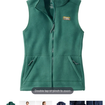
ペ
ー
ジ
の
リ
ン
ク。
Double tap or pinch to zoom