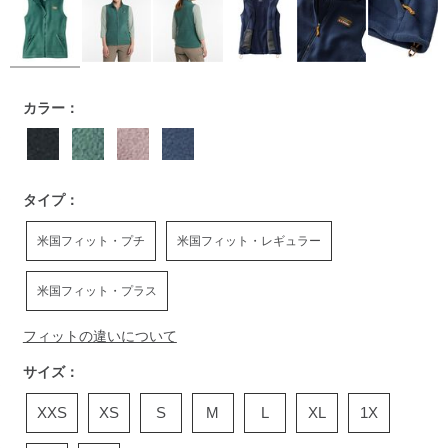
https://www.llbean.co.jp/womens/outer/fleece/g/P120876.ht
カラー：
タイプ：
米国フィット・プチ
米国フィット・レギュラー
米国フィット・プラス
フィットの違いについて
サイズ：
XXS
XS
S
M
L
XL
1X